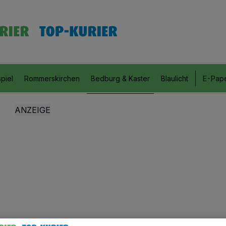
piel
Rommerskirchen
Bedburg & Kaster
Blaulicht
E-Pap