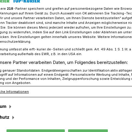
sere
218
-Partner speichern und greifen auf personenbezogene Daten wie Brows
Kennungen auf Ihrem Gerät zu. Durch Auswahl von OK aktivieren Sie Tracking-Te
Wir und unsere Partner verarbeiten Daten, um Ihnen Dienste bereitzustellen“ aufge
n Tracker deaktiviert sind, sind manche Inhalte und Anzeigen möglicherweise ni
hützenfest für Morken/Harff
r Sie. Sie können dieses Menü jederzeit wieder aufrufen, um Ihre Einstellungen zu
ligung zu widerrufen, indem Sie auf den Link Einstellungen oder Ablehnen am unte
icken. Ihre Einstellungen gelten innerhalb unseres Website. Weitere Informationen
tenschutzerklärung.
ff
mung umfasst alle erft-kurier.de-Seiten und schließt gem. Art. 49 Abs. 1 S. 1 lit
rarbeitung außerhalb des EWR, z.B. in den USA ein.
oichs freuen sich
nsere Partner verarbeiten Daten, um Folgendes bereitzustellen:
genauer Standortdaten. Endgeräteeigenschaften zur Identifikation aktiv abfrage
rliche Krönung!
griff auf Informationen auf einem Endgerät. Personalisierte Werbung und Inhalte
ung und der Performance von Inhalten, Zielgruppenforschung sowie Entwicklung
ng von Angeboten.
che Informationen
 Glaube, Sitte und Heimat feiert die
aft Morken-Harff vom 17. bis 19. August
sum
iches Schützenfest unter der
hutz
 Rock, Landrat des Rhein-Erft-Kreises.