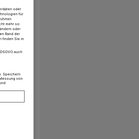
erdaten oder
chnologien für
führten
cht mehr so
 ändern oder
ren Rand der
 finden Sie in
. a DSGVO auch
n. Speichern
, Messung von
 und