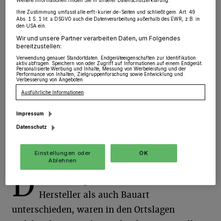
Weitere Informationen finden Sie in unserer Datenschutzerklärung.
Ihre Zustimmung umfasst alle erft-kurier.de-Seiten und schließt gem. Art. 49
Grevenbroich/Rommerskirchen
·
In der Nacht von
Abs. 1 S. 1 lit. a DSGVO auch die Datenverarbeitung außerhalb des EWR, z.B. in
Mittwoch auf Donnerstag erhielt die Polizei Kenntnis
den USA ein.
von zahlreichen Sachbeschädigungen an geparkten
Wir und unsere Partner verarbeiten Daten, um Folgendes
Fahrzeugen.
bereitzustellen:
Verwendung genauer Standortdaten. Endgeräteeigenschaften zur Identifikation
aktiv abfragen. Speichern von oder Zugriff auf Informationen auf einem Endgerät.
Personalisierte Werbung und Inhalte, Messung von Werbeleistung und der
Performance von Inhalten, Zielgruppenforschung sowie Entwicklung und
Verbesserung von Angeboten.
01.09.2023 , 11:34 Uhr
Eine Minute Lesezeit
Ausführliche Informationen
Impressum
Datenschutz
Einstellungen oder
OK
Ablehnen
D
ie Fahrzeuge, die sich sowohl in
Hersteller als auch Bauart
unterschieden, waren in den Ortslagen