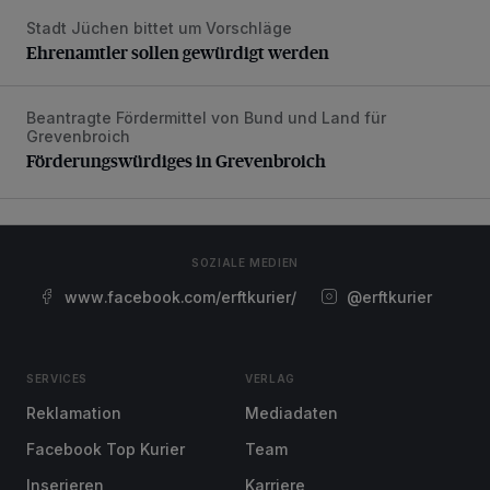
Stadt Jüchen bittet um Vorschläge
Ehrenamtler sollen gewürdigt werden
Ehrenamtler sollen gewürdigt werden
Beantragte Fördermittel von Bund und Land für
Förderungswürdiges in Grevenbroich
Grevenbroich
Förderungswürdiges in Grevenbroich
SOZIALE MEDIEN
www.facebook.com/erftkurier/
@erftkurier
SERVICES
VERLAG
Reklamation
Mediadaten
Facebook Top Kurier
Team
Inserieren
Karriere