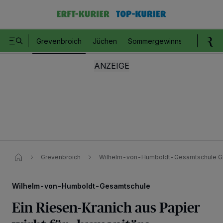
Grevenbroich
Jüchen
Sommergewinnspiel
Romm
Grevenbroich
Wilhelm-von-Humboldt-Gesamtschule Gr
Wilhelm-von-Humboldt-Gesamtschule
Ein Riesen-Kranich aus Papier