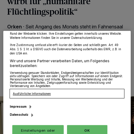
wirbt für „humanitäre
Wir und unsere
218
-Partner speichern und greifen auf personenbezogene Daten
wie Browserdaten oder eindeutige Kennungen auf Ihrem Gerät zu. Durch Auswahl
Flüchtlingspolitik“
von OK aktivieren Sie Tracking-Technologien für die unter „Wir und unsere
Partner verarbeiten Daten, um Ihnen Dienste bereitzustellen“ aufgeführten
Zwecke. Wenn Tracker deaktiviert sind, sind manche Inhalte und Anzeigen
möglicherweise nicht mehr so relevant für Sie. Sie können dieses Menü jederzeit
Orken
·
Seit Angang des Monats steht im Fahnensaal
wieder aufrufen, um Ihre Einstellungen zu ändern oder Ihre Einwilligung zu
widerrufen, indem Sie auf den Link Einstellungen oder Ablehnen am unteren
des „Alten Rathauses“ ein besonderes Kunstwerk, das
Rand der Webseite klicken. Ihre Einstellungen gelten innerhalb unseres Website.
als Zeichen für Frieden und Menschlichkeit geschaffen
Weitere Informationen finden Sie in unserer Datenschutzerklärung.
wurde: ein kunstvoll gestalteter Origami-Kranich.
Ihre Zustimmung umfasst alle erft-kurier.de-Seiten und schließt gem. Art. 49
Abs. 1 S. 1 lit. a DSGVO auch die Datenverarbeitung außerhalb des EWR, z.B. in
den USA ein.
Wir und unsere Partner verarbeiten Daten, um Folgendes
bereitzustellen:
13.03.2025 , 11:30 Uhr
Eine Minute Lesezeit
Verwendung genauer Standortdaten. Endgeräteeigenschaften zur Identifikation
aktiv abfragen. Speichern von oder Zugriff auf Informationen auf einem Endgerät.
Personalisierte Werbung und Inhalte, Messung von Werbeleistung und der
Performance von Inhalten, Zielgruppenforschung sowie Entwicklung und
Verbesserung von Angeboten.
Ausführliche Informationen
Impressum
Datenschutz
Einstellungen oder
OK