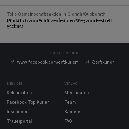
Tolle Gemeinschaftsaktion in Gierath/Gubberath
Pünktlich zum Schützenfest den Weg zum Festzelt geebne
Pünktlich zum Schützenfest den Weg zum Festzelt
geebnet
SOZIALE MEDIEN
www.facebook.com/erftkurier/
@erftkurier
SERVICES
VERLAG
Reklamation
Mediadaten
Facebook Top Kurier
Team
Inserieren
Karriere
Trauerportal
FAQ