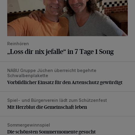
Reinhören
„Loss dir nix jefalle“ in 7 Tage 1 Song
NABU Gruppe Jüchen überreicht begehrte
Vorbildlicher Einsatz für den Artenschutz gewürdigt
Schwalbenplakette
Vorbildlicher Einsatz für den Artenschutz gewürdigt
Spiel- und Bürgerverein lädt zum Schützenfest
Mit Herzblut die Gemeinschaft leben
Mit Herzblut die Gemeinschaft leben
Sommergewinnspiel
Die schönsten Sommermomente gesucht
Die schönsten Sommermomente gesucht