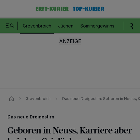
Grevenbroich
Jüchen
Sommergewinnspiel
Romm
Grevenbroich
Das neue Dreigestirn: Geboren in Neuss, K
Das neue Dreigestirn
Geboren in Neuss, Karriere aber
Wir und unsere
218
-Partner speichern und greifen auf personenbezogene Daten
wie Browserdaten oder eindeutige Kennungen auf Ihrem Gerät zu. Durch Auswahl