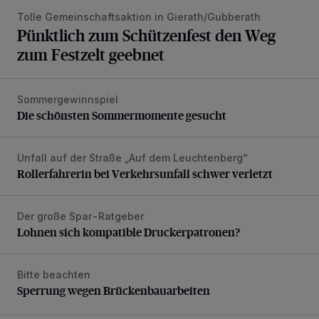
Tolle Gemeinschaftsaktion in Gierath/Gubberath
Pünktlich zum Schützenfest den Weg
zum Festzelt geebnet
Sommergewinnspiel
Die schönsten Sommermomente gesucht
Die schönsten Sommermomente gesucht
Unfall auf der Straße „Auf dem Leuchtenberg“
Rollerfahrerin bei Verkehrsunfall schwer verletzt
Rollerfahrerin bei Verkehrsunfall schwer verletzt
Der große Spar-Ratgeber
Lohnen sich kompatible Druckerpatronen?
Lohnen sich kompatible Druckerpatronen?
Bitte beachten
Sperrung wegen Brückenbauarbeiten
Sperrung wegen Brückenbauarbeiten