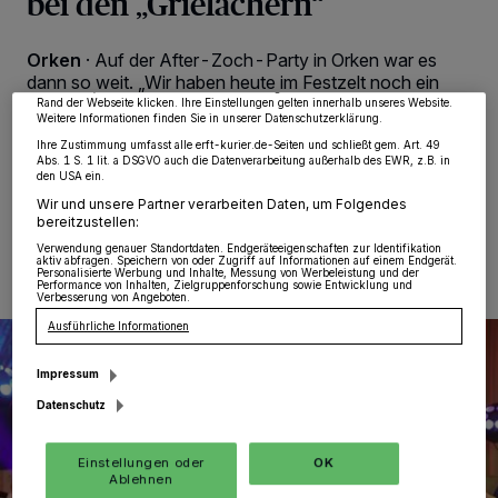
bei den „Grielächern“
von OK aktivieren Sie Tracking-Technologien für die unter „Wir und unsere
Partner verarbeiten Daten, um Ihnen Dienste bereitzustellen“ aufgeführten
Zwecke. Wenn Tracker deaktiviert sind, sind manche Inhalte und Anzeigen
Orken
·
Auf der After-Zoch-Party in Orken war es
möglicherweise nicht mehr so relevant für Sie. Sie können dieses Menü jederzeit
wieder aufrufen, um Ihre Einstellungen zu ändern oder Ihre Einwilligung zu
dann so weit. „Wir haben heute im Festzelt noch ein
widerrufen, indem Sie auf den Link Einstellungen oder Ablehnen am unteren
designiertes Dreigestirn bekannt zu geben, und darauf
Rand der Webseite klicken. Ihre Einstellungen gelten innerhalb unseres Website.
Weitere Informationen finden Sie in unserer Datenschutzerklärung.
bin ich richtig stolz“, freute sich Sven Bronneberg.
Ihre Zustimmung umfasst alle erft-kurier.de-Seiten und schließt gem. Art. 49
Abs. 1 S. 1 lit. a DSGVO auch die Datenverarbeitung außerhalb des EWR, z.B. in
den USA ein.
Wir und unsere Partner verarbeiten Daten, um Folgendes
09.03.2025 , 00:49 Uhr
Eine Minute Lesezeit
bereitzustellen:
Verwendung genauer Standortdaten. Endgeräteeigenschaften zur Identifikation
aktiv abfragen. Speichern von oder Zugriff auf Informationen auf einem Endgerät.
Personalisierte Werbung und Inhalte, Messung von Werbeleistung und der
Performance von Inhalten, Zielgruppenforschung sowie Entwicklung und
Verbesserung von Angeboten.
Ausführliche Informationen
Impressum
Datenschutz
Einstellungen oder
OK
Ablehnen