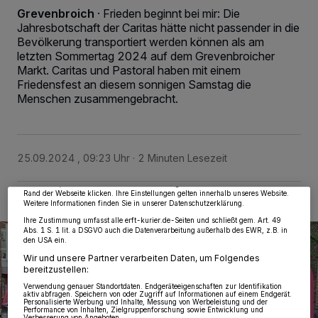
Grevenbroich
·
Frieden beginnt bei mir: Die
Jahresbotschaft der Caritas hätte nicht passender in die
Bevölkerung transportiert werden können als am
letzten Sommertag 2024 auf dem Grevenbroicher
Markt. Caritas und Pastoral haben mit einem
Friedensfest an diesem sonnigen Samstag die
Menschen zusammengebracht.
Wir und unsere
218
-Partner speichern und greifen auf personenbezogene Daten
wie Browserdaten oder eindeutige Kennungen auf Ihrem Gerät zu. Durch Auswahl
von OK aktivieren Sie Tracking-Technologien für die unter „Wir und unsere
Partner verarbeiten Daten, um Ihnen Dienste bereitzustellen“ aufgeführten
Zwecke. Wenn Tracker deaktiviert sind, sind manche Inhalte und Anzeigen
25.09.2024 , 09:23 Uhr
2 Minuten Lesezeit
möglicherweise nicht mehr so relevant für Sie. Sie können dieses Menü jederzeit
wieder aufrufen, um Ihre Einstellungen zu ändern oder Ihre Einwilligung zu
widerrufen, indem Sie auf den Link Einstellungen oder Ablehnen am unteren
Rand der Webseite klicken. Ihre Einstellungen gelten innerhalb unseres Website.
Weitere Informationen finden Sie in unserer Datenschutzerklärung.
Ihre Zustimmung umfasst alle erft-kurier.de-Seiten und schließt gem. Art. 49
Abs. 1 S. 1 lit. a DSGVO auch die Datenverarbeitung außerhalb des EWR, z.B. in
den USA ein.
Wir und unsere Partner verarbeiten Daten, um Folgendes
bereitzustellen:
Verwendung genauer Standortdaten. Endgeräteeigenschaften zur Identifikation
aktiv abfragen. Speichern von oder Zugriff auf Informationen auf einem Endgerät.
Personalisierte Werbung und Inhalte, Messung von Werbeleistung und der
Performance von Inhalten, Zielgruppenforschung sowie Entwicklung und