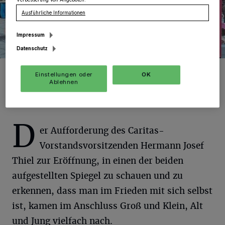
Verbesserung von Angeboten.
Ausführliche Informationen
Impressum
Datenschutz
Foto: Caritas
Einstellungen oder
OK
Ablehnen
D
er Aufforderung des Caritas-
Vorstandsvorsitzenden Hermann Josef
Thiel zur Eröffnung, in einen der beiden
aufgestellten Spiegel zu schauen und zu
erkennen, dass man im Frieden mit sich selbst
ist, kamen im Anschluss Groß und Klein, Alt
und Jung vielfach nach.