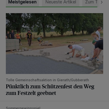
Meistgelesen
Neueste Artikel
Zum Thema
Pünktlich zum Schützenfest den Weg zum Festzelt geebne
Tolle Gemeinschaftsaktion in Gierath/Gubberath
Pünktlich zum Schützenfest den Weg
zum Festzelt geebnet
Sommergewinnspiel
Die schönsten Sommermomente gesucht