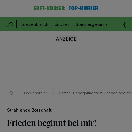
Grevenbroich
Jüchen
Sommergewinnspiel
Romm
Grevenbroich
Caritas-Begegnungsfest: Frieden beginnt
Strahlende Botschaft
Frieden beginnt bei mir!