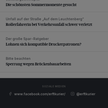
Die schönsten Sommermomente gesucht
Unfall auf der Straße „Auf dem Leuchtenberg“
Rollerfahrerin bei Verkehrsunfall schwer verletzt
Rollerfahrerin bei Verkehrsunfall schwer verletzt
Der große Spar-Ratgeber
Lohnen sich kompatible Druckerpatronen?
Lohnen sich kompatible Druckerpatronen?
Bitte beachten
Sperrung wegen Brückenbauarbeiten
Sperrung wegen Brückenbauarbeiten
SOZIALE MEDIEN
www.facebook.com/erftkurier/
@erftkurier