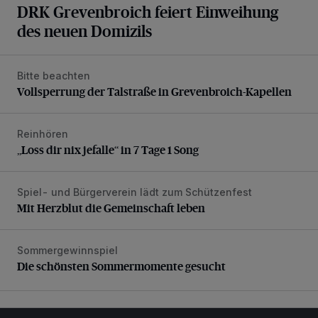
DRK Grevenbroich feiert Einweihung
des neuen Domizils
Bitte beachten
Vollsperrung der Talstraße in Grevenbroich-Kapellen
Vollsperrung der Talstraße in Grevenbroich-Kapellen
Reinhören
„Loss dir nix jefalle“ in 7 Tage 1 Song
„Loss dir nix jefalle“ in 7 Tage 1 Song
Spiel- und Bürgerverein lädt zum Schützenfest
Mit Herzblut die Gemeinschaft leben
Mit Herzblut die Gemeinschaft leben
Sommergewinnspiel
Die schönsten Sommermomente gesucht
Die schönsten Sommermomente gesucht