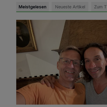
Meistgelesen
Neueste Artikel
Zum 
„Loss dir nix jefalle“ in 7 Tage 1 Song