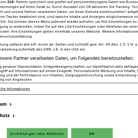
sere
218
-Partner speichern und greifen auf personenbezogene Daten wie Brows
Kennungen auf Ihrem Gerät zu. Durch Auswahl von OK aktivieren Sie Tracking-Te
Wir und unsere Partner verarbeiten Daten, um Ihnen Dienste bereitzustellen“ aufge
n Tracker deaktiviert sind, sind manche Inhalte und Anzeigen möglicherweise ni
r Sie. Sie können dieses Menü jederzeit wieder aufrufen, um Ihre Einstellungen zu
zt Dr. Walter Rehder über den Booster-Sonntag
ligung zu widerrufen, indem Sie auf den Link Einstellungen oder Ablehnen am unte
icken. Ihre Einstellungen gelten innerhalb unseres Website. Weitere Informationen
tenschutzerklärung.
mung umfasst alle erft-kurier.de-Seiten und schließt gem. Art. 49 Abs. 1 S. 1 lit
 über den Booster-Sonntag
rarbeitung außerhalb des EWR, z.B. in den USA ein.
nsere Partner verarbeiten Daten, um Folgendes bereitzustellen:
jedes Einzelnen
genauer Standortdaten. Endgeräteeigenschaften zur Identifikation aktiv abfrage
griff auf Informationen auf einem Endgerät. Personalisierte Werbung und Inhalte
ung und der Performance von Inhalten, Zielgruppenforschung sowie Entwicklung
“
ng von Angeboten.
che Informationen
s „Booster-Sonntag“ bezeichnet: die
sum
ne Erst-, Zweit- oder Dritt-Impfung gegen
hutz
ie Stadt Jüchen und der Rhein-Kreis haben
ebot für Jüchen geschaffen. Der Top-
 Rehder, der als Impf-Arzt vor Ort den
Einstellungen oder Ablehnen
OK