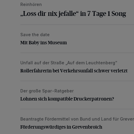
Reinhören
„Loss dir nix jefalle“ in 7 Tage 1 Song
Save the date
Mit Baby ins Museum
Mit Baby ins Museum
Unfall auf der Straße „Auf dem Leuchtenberg“
Rollerfahrerin bei Verkehrsunfall schwer verletzt
Rollerfahrerin bei Verkehrsunfall schwer verletzt
Der große Spar-Ratgeber
Lohnen sich kompatible Druckerpatronen?
Lohnen sich kompatible Druckerpatronen?
Beantragte Fördermittel von Bund und Land für Greve
Förderungswürdiges in Grevenbroich
Förderungswürdiges in Grevenbroich