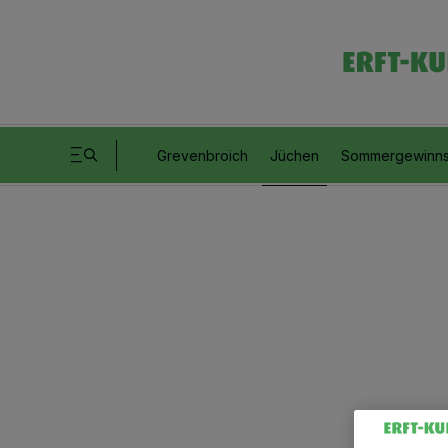
Grevenbroich
Jüchen
Sommergewinns