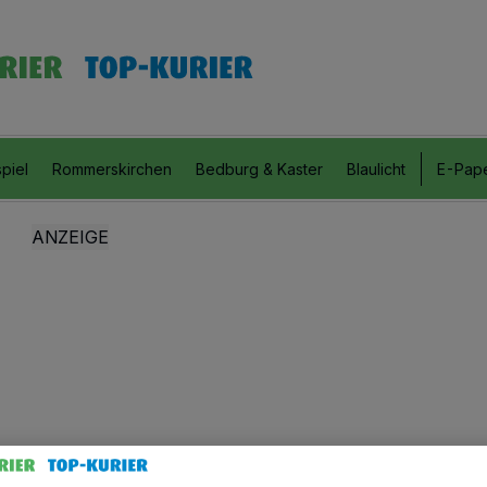
piel
Rommerskirchen
Bedburg & Kaster
Blaulicht
E-Pap