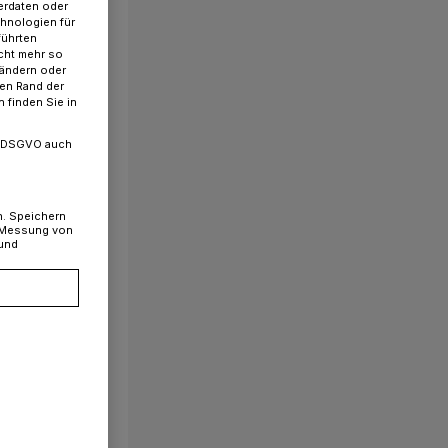
erdaten oder
chnologien für
führten
cht mehr so
 ändern oder
ren Rand der
 finden Sie in
. a DSGVO auch
n. Speichern
, Messung von
 und