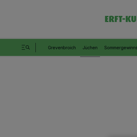
Grevenbroich
Jüchen
Sommergewinns