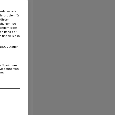
erdaten oder
chnologien für
führten
cht mehr so
 ändern oder
ren Rand der
 finden Sie in
. a DSGVO auch
n. Speichern
, Messung von
 und