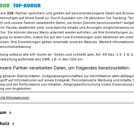
sere
218
-Partner speichern und greifen auf personenbezogene Daten wie Brows
Kennungen auf Ihrem Gerät zu. Durch Auswahl von OK aktivieren Sie Tracking-Te
Wir und unsere Partner verarbeiten Daten, um Ihnen Dienste bereitzustellen“ aufge
 Auftakt des Schützenjahres
n Tracker deaktiviert sind, sind manche Inhalte und Anzeigen möglicherweise ni
r Sie. Sie können dieses Menü jederzeit wieder aufrufen, um Ihre Einstellungen zu
ligung zu widerrufen, indem Sie auf den Link Einstellungen oder Ablehnen am unte
icken. Ihre Einstellungen gelten innerhalb unseres Website. Weitere Informationen
oklamation
tenschutzerklärung.
mung umfasst alle erft-kurier.de-Seiten und schließt gem. Art. 49 Abs. 1 S. 1 lit
ten Auftakt des
rarbeitung außerhalb des EWR, z.B. in den USA ein.
nsere Partner verarbeiten Daten, um Folgendes bereitzustellen:
res
genauer Standortdaten. Endgeräteeigenschaften zur Identifikation aktiv abfrage
griff auf Informationen auf einem Endgerät. Personalisierte Werbung und Inhalte
ung und der Performance von Inhalten, Zielgruppenforschung sowie Entwicklung
ng von Angeboten.
che Informationen
 die Dorfgemeinschaft Damm mit der
 Auftakt zu den Festlichkeiten des
sum
le Königspaar, Jochen Fuhrmann und Gaby
mber weiterhin die Dammer
hutz
folger warten bereits gespannt und voller