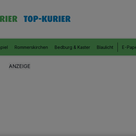
piel
Rommerskirchen
Bedburg & Kaster
Blaulicht
E-Pap