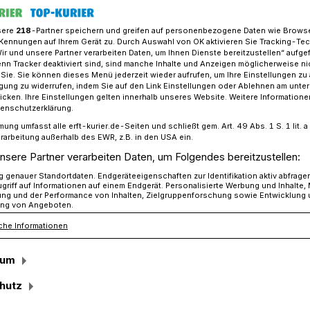
sere
218
-Partner speichern und greifen auf personenbezogene Daten wie Brows
Kennungen auf Ihrem Gerät zu. Durch Auswahl von OK aktivieren Sie Tracking-Te
Wir und unsere Partner verarbeiten Daten, um Ihnen Dienste bereitzustellen“ aufge
beiten Ressourcenschutzsiedlung Otzenrath-Süd
n Tracker deaktiviert sind, sind manche Inhalte und Anzeigen möglicherweise ni
r Sie. Sie können dieses Menü jederzeit wieder aufrufen, um Ihre Einstellungen zu
ligung zu widerrufen, indem Sie auf den Link Einstellungen oder Ablehnen am unte
icken. Ihre Einstellungen gelten innerhalb unseres Website. Weitere Informationen
Otzenrath-Süd
tenschutzerklärung.
mung umfasst alle erft-kurier.de-Seiten und schließt gem. Art. 49 Abs. 1 S. 1 lit
sarbeiten sind
rarbeitung außerhalb des EWR, z.B. in den USA ein.
nsere Partner verarbeiten Daten, um Folgendes bereitzustellen:
genauer Standortdaten. Endgeräteeigenschaften zur Identifikation aktiv abfrage
griff auf Informationen auf einem Endgerät. Personalisierte Werbung und Inhalte
ung und der Performance von Inhalten, Zielgruppenforschung sowie Entwicklung
ng von Angeboten.
che Informationen
 der Unterzeichnung der
zwischen der Stadt Jüchen und der RWE
sum
r ein besonderes Bauprojekt gelegt: die
 Otzenrath-Süd. Nachdem im
hutz
marktung startete, geht das Projekt mit