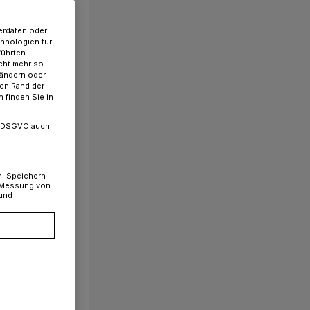
erdaten oder
chnologien für
führten
cht mehr so
 ändern oder
ren Rand der
 finden Sie in
. a DSGVO auch
n. Speichern
, Messung von
 und