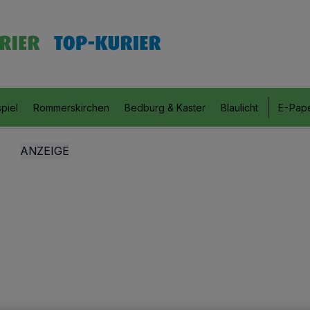
piel
Rommerskirchen
Bedburg & Kaster
Blaulicht
E-Pap