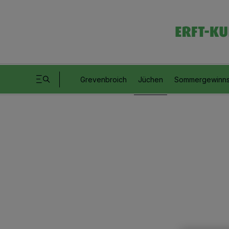
Grevenbroich
Jüchen
Sommergewinns