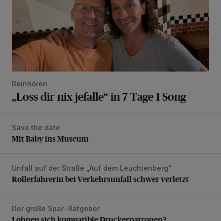
Reinhören
„Loss dir nix jefalle“ in 7 Tage 1 Song
Save the date
Mit Baby ins Museum
Mit Baby ins Museum
Unfall auf der Straße „Auf dem Leuchtenberg“
Rollerfahrerin bei Verkehrsunfall schwer verletzt
Rollerfahrerin bei Verkehrsunfall schwer verletzt
Der große Spar-Ratgeber
Lohnen sich kompatible Druckerpatronen?
Lohnen sich kompatible Druckerpatronen?