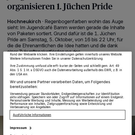
organisieren 1. Jüchen Pride
Hochneukirch
·
Regenbogenfarben wohin das Auge
Wir und unsere
218
-Partner speichern und greifen auf personenbezogene Daten
wie Browserdaten oder eindeutige Kennungen auf Ihrem Gerät zu. Durch Auswahl
sieht: Im Jugendcafé Bamm werden gerade die Inhalte
von OK aktivieren Sie Tracking-Technologien für die unter „Wir und unsere
von Paketen sortiert. Grund dafür ist die 1. Jüchen
Partner verarbeiten Daten, um Ihnen Dienste bereitzustellen“ aufgeführten
Zwecke. Wenn Tracker deaktiviert sind, sind manche Inhalte und Anzeigen
Pride am Samstag, 5. Oktober, von 16 bis 22 Uhr, für
möglicherweise nicht mehr so relevant für Sie. Sie können dieses Menü jederzeit
die die Ehrenamtlichen die Idee hatten und die dank
wieder aufrufen, um Ihre Einstellungen zu ändern oder Ihre Einwilligung zu
widerrufen, indem Sie auf den Link Einstellungen oder Ablehnen am unteren
einer Zukunftspaketförderung des
Rand der Webseite klicken. Ihre Einstellungen gelten innerhalb unseres Website.
Bundesfamilienministeriums realisiert werden kann – bei
Weitere Informationen finden Sie in unserer Datenschutzerklärung.
freiem Eintritt und mit kostenloser Verpflegung.
Ihre Zustimmung umfasst alle erft-kurier.de-Seiten und schließt gem. Art. 49
Abs. 1 S. 1 lit. a DSGVO auch die Datenverarbeitung außerhalb des EWR, z.B. in
den USA ein.
Wir und unsere Partner verarbeiten Daten, um Folgendes
bereitzustellen:
30.09.2024 , 09:00 Uhr
2 Minuten Lesezeit
Verwendung genauer Standortdaten. Endgeräteeigenschaften zur Identifikation
aktiv abfragen. Speichern von oder Zugriff auf Informationen auf einem Endgerät.
Personalisierte Werbung und Inhalte, Messung von Werbeleistung und der
Performance von Inhalten, Zielgruppenforschung sowie Entwicklung und
Verbesserung von Angeboten.
Ausführliche Informationen
Impressum