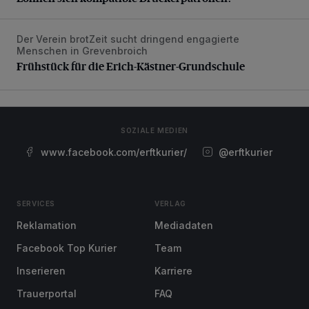
Der Verein brotZeit sucht dringend engagierte
Frühstück für die Erich-Kästner-Grundschule
Menschen in Grevenbroich
Frühstück für die Erich-Kästner-Grundschule
SOZIALE MEDIEN
www.facebook.com/erftkurier/
@erftkurier
SERVICES
VERLAG
Reklamation
Mediadaten
Facebook Top Kurier
Team
Inserieren
Karriere
Trauerportal
FAQ