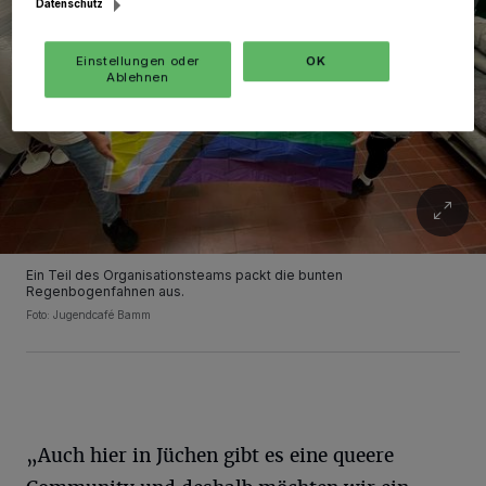
Datenschutz
Einstellungen oder
OK
Ablehnen
Ein Teil des Organisationsteams packt die bunten
Regenbogenfahnen aus.
Foto: Jugendcafé Bamm
„Auch hier in Jüchen gibt es eine queere