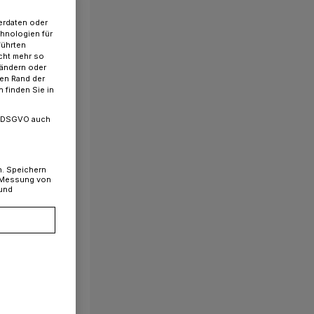
erdaten oder
chnologien für
führten
cht mehr so
 ändern oder
ren Rand der
 finden Sie in
. a DSGVO auch
n. Speichern
, Messung von
 und