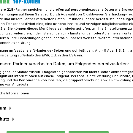
sere
218
-Partner speichern und greifen auf personenbezogene Daten wie Brows
Kennungen auf Ihrem Gerät zu. Durch Auswahl von OK aktivieren Sie Tracking-Te
Wir und unsere Partner verarbeiten Daten, um Ihnen Dienste bereitzustellen“ aufge
rntag: Sirenen heulen auch in Jüchen
n Tracker deaktiviert sind, sind manche Inhalte und Anzeigen möglicherweise ni
r Sie. Sie können dieses Menü jederzeit wieder aufrufen, um Ihre Einstellungen zu
ligung zu widerrufen, indem Sie auf den Link Einstellungen oder Ablehnen am unte
icken. Ihre Einstellungen gelten innerhalb unseres Website. Weitere Informationen
tenschutzerklärung.
mung umfasst alle erft-kurier.de-Seiten und schließt gem. Art. 49 Abs. 1 S. 1 lit
rarbeitung außerhalb des EWR, z.B. in den USA ein.
r Warntag
nsere Partner verarbeiten Daten, um Folgendes bereitzustellen:
genauer Standortdaten. Endgeräteeigenschaften zur Identifikation aktiv abfrage
griff auf Informationen auf einem Endgerät. Personalisierte Werbung und Inhalte
ung und der Performance von Inhalten, Zielgruppenforschung sowie Entwicklung
. März, findet ab 11 Uhr ein landesweiter
ng von Angeboten.
n allen Kommunen werden die vorhandenen
che Informationen
en Warnsysteme (MoWaS) ausgelöst.
sum
hutz
Lesezeit