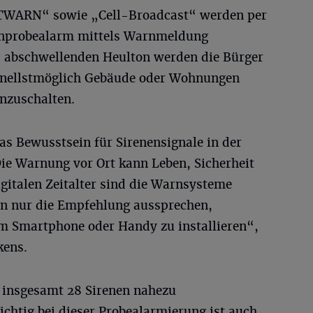
TWARN“ sowie „Cell-Broadcast“ werden per
enprobealarm mittels Warnmeldung
d abschwellenden Heulton werden die Bürger
chnellstmöglich Gebäude oder Wohnungen
nzuschalten.
as Bewusstsein für Sirenensignale in der
ie Warnung vor Ort kann Leben, Sicherheit
gitalen Zeitalter sind die Warnsysteme
ann nur die Empfehlung aussprechen,
 Smartphone oder Handy zu installieren“,
kens.
 insgesamt 28 Sirenen nahezu
chtig bei dieser Probealarmierung ist auch