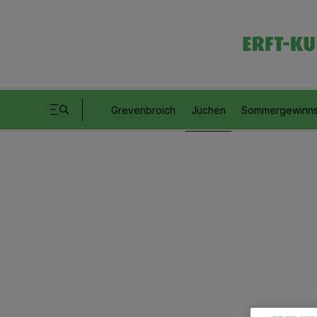
Grevenbroich
Jüchen
Sommergewinns