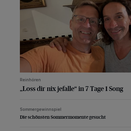
Reinhören
„Loss dir nix jefalle“ in 7 Tage 1 Song
Sommergewinnspiel
Die schönsten Sommermomente gesucht
Die schönsten Sommermomente gesucht