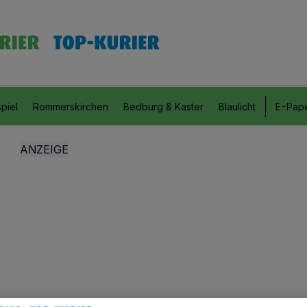
piel
Rommerskirchen
Bedburg & Kaster
Blaulicht
E-Pap