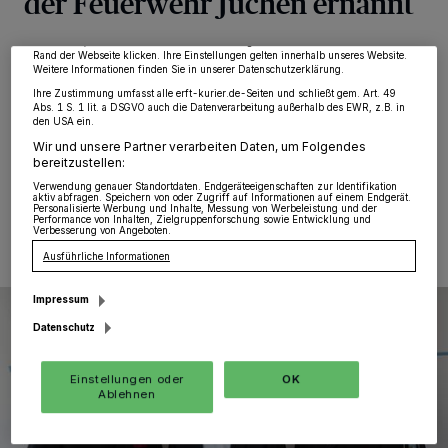
der Feuerwehr Jüchen ernannt
möglicherweise nicht mehr so relevant für Sie. Sie können dieses Menü jederzeit
wieder aufrufen, um Ihre Einstellungen zu ändern oder Ihre Einwilligung zu
widerrufen, indem Sie auf den Link Einstellungen oder Ablehnen am unteren
Jüchen
·
Vor Kurzem wurde Stadtbrandinspektor Frank
Rand der Webseite klicken. Ihre Einstellungen gelten innerhalb unseres Website.
Poestgens durch Bürgermeister Harald Zillikens mit
Weitere Informationen finden Sie in unserer Datenschutzerklärung.
Wirkung zum 1. April 2024 zum stellvertretenden Leiter
Ihre Zustimmung umfasst alle erft-kurier.de-Seiten und schließt gem. Art. 49
Abs. 1 S. 1 lit. a DSGVO auch die Datenverarbeitung außerhalb des EWR, z.B. in
der Feuerwehr Jüchen bestellt.
den USA ein.
Wir und unsere Partner verarbeiten Daten, um Folgendes
bereitzustellen:
Verwendung genauer Standortdaten. Endgeräteeigenschaften zur Identifikation
30.03.2024 , 08:00 Uhr
Eine Minute Lesezeit
aktiv abfragen. Speichern von oder Zugriff auf Informationen auf einem Endgerät.
Personalisierte Werbung und Inhalte, Messung von Werbeleistung und der
Performance von Inhalten, Zielgruppenforschung sowie Entwicklung und
Verbesserung von Angeboten.
Ausführliche Informationen
Impressum
Datenschutz
Einstellungen oder
OK
Ablehnen