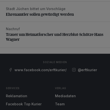
Stadt Jüchen bittet um Vorschläge
Ehrenamtler sollen gewürdigt werden
Ehrenamtler sollen gewürdigt werden
Nachruf
Trauer um Heimatforscher und Herzblut-Schütze Hans W
Trauer um Heimatforscher und Herzblut-Schütze Hans
Wagner
SOZIALE MEDIEN
www.facebook.com/erftkurier/
@erftkurier
SERVICES
VERLAG
Reklamation
Mediadaten
Facebook Top Kurier
Team