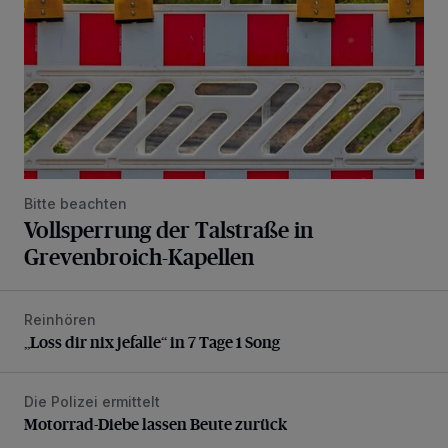
Bitte beachten
Vollsperrung der Talstraße in
Grevenbroich-Kapellen
Reinhören
„Loss dir nix jefalle“ in 7 Tage 1 Song
„Loss dir nix jefalle“ in 7 Tage 1 Song
Die Polizei ermittelt
Motorrad-Diebe lassen Beute zurück
Motorrad-Diebe lassen Beute zurück