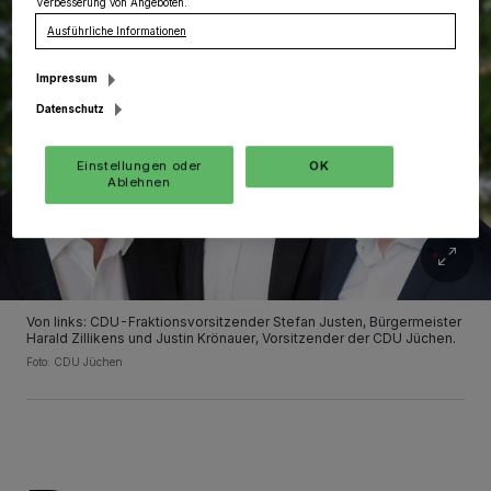
Verbesserung von Angeboten.
Ausführliche Informationen
Impressum
Datenschutz
Einstellungen oder
OK
Ablehnen
Von links: CDU-Fraktionsvorsitzender Stefan Justen, Bürgermeister
Harald Zillikens und Justin Krönauer, Vorsitzender der CDU Jüchen.
Foto: CDU Jüchen