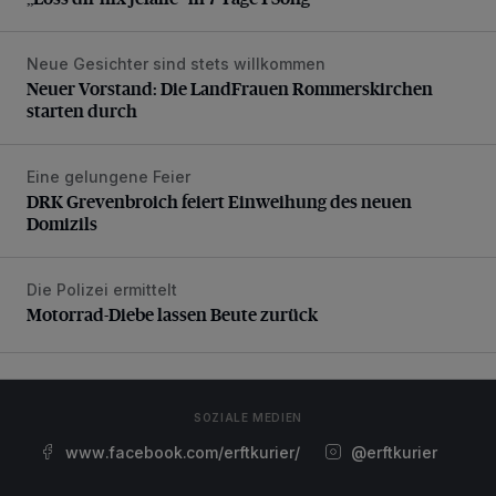
Neue Gesichter sind stets willkommen
Neuer Vorstand: Die LandFrauen Rommerskirchen starten 
Neuer Vorstand: Die LandFrauen Rommerskirchen
starten durch
Eine gelungene Feier
DRK Grevenbroich feiert Einweihung des neuen Domizils
DRK Grevenbroich feiert Einweihung des neuen
Domizils
Die Polizei ermittelt
Motorrad-Diebe lassen Beute zurück
Motorrad-Diebe lassen Beute zurück
SOZIALE MEDIEN
www.facebook.com/erftkurier/
@erftkurier