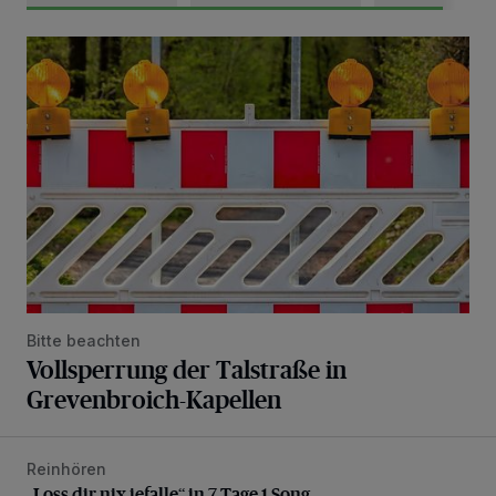
Vollsperrung der Talstraße in Grevenbroich-Kapellen
Bitte beachten
Vollsperrung der Talstraße in
Grevenbroich-Kapellen
Reinhören
„Loss dir nix jefalle“ in 7 Tage 1 Song
„Loss dir nix jefalle“ in 7 Tage 1 Song