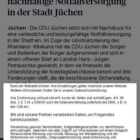
nachhaltige Notfallversorgung
in der Stadt Jüchen
Jüchen
·
Die CDU Jüchen setzt sich mit Nachdruck für
eine verlässliche und leistungsfähige Notfallversorgung
in der Stadt ein. Im Zuge der Umstrukturierung des
Rheinland-Klinikums hat die CDU Jüchen die Sorgen
Wir und unsere
218
-Partner speichern und greifen auf personenbezogene Daten
und Bedenken der Bürger aufgenommen und sich in
wie Browserdaten oder eindeutige Kennungen auf Ihrem Gerät zu. Durch Auswahl
einem offenen Brief an Landrat Hans-Jürgen
von OK aktivieren Sie Tracking-Technologien für die unter „Wir und unsere
Petrauschke gewandt, in dem sie ihrerseits die
Partner verarbeiten Daten, um Ihnen Dienste bereitzustellen“ aufgeführten
Zwecke. Wenn Tracker deaktiviert sind, sind manche Inhalte und Anzeigen
Unterstützung der Kreistagsbeschlüsse betont und drei
möglicherweise nicht mehr so relevant für Sie. Sie können dieses Menü jederzeit
Forderungen stellt, die die beschlossene Sicherstellung
wieder aufrufen, um Ihre Einstellungen zu ändern oder Ihre Einwilligung zu
widerrufen, indem Sie auf den Link Einstellungen oder Ablehnen am unteren
der Notfallversorgung gewährleisten soll.
Rand der Webseite klicken. Ihre Einstellungen gelten innerhalb unseres Website.
Weitere Informationen finden Sie in unserer Datenschutzerklärung.
Ihre Zustimmung umfasst alle erft-kurier.de-Seiten und schließt gem. Art. 49
Abs. 1 S. 1 lit. a DSGVO auch die Datenverarbeitung außerhalb des EWR, z.B. in
den USA ein.
18.02.2025 , 08:00 Uhr
2 Minuten Lesezeit
Wir und unsere Partner verarbeiten Daten, um Folgendes
bereitzustellen:
Verwendung genauer Standortdaten. Endgeräteeigenschaften zur Identifikation
aktiv abfragen. Speichern von oder Zugriff auf Informationen auf einem Endgerät.
Personalisierte Werbung und Inhalte, Messung von Werbeleistung und der
Performance von Inhalten, Zielgruppenforschung sowie Entwicklung und