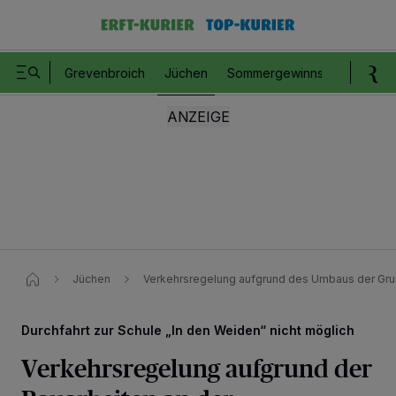
Grevenbroich
Jüchen
Sommergewinnspiel
Romm
Jüchen
Verkehrsregelung aufgrund des Umbaus der Gr
Durchfahrt zur Schule „In den Weiden“ nicht möglich
Verkehrsregelung aufgrund der
Wir und unsere
218
-Partner speichern und greifen auf personenbezogene Daten
wie Browserdaten oder eindeutige Kennungen auf Ihrem Gerät zu. Durch Auswahl