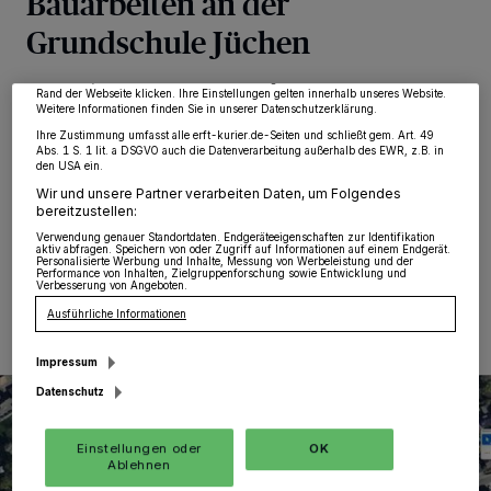
Bauarbeiten an der
von OK aktivieren Sie Tracking-Technologien für die unter „Wir und unsere
Partner verarbeiten Daten, um Ihnen Dienste bereitzustellen“ aufgeführten
Grundschule Jüchen
Zwecke. Wenn Tracker deaktiviert sind, sind manche Inhalte und Anzeigen
möglicherweise nicht mehr so relevant für Sie. Sie können dieses Menü jederzeit
wieder aufrufen, um Ihre Einstellungen zu ändern oder Ihre Einwilligung zu
widerrufen, indem Sie auf den Link Einstellungen oder Ablehnen am unteren
Jüchen
·
Im Rahmen der nun begonnenen
Rand der Webseite klicken. Ihre Einstellungen gelten innerhalb unseres Website.
Weitere Informationen finden Sie in unserer Datenschutzerklärung.
Erweiterungs- und Umbauarbeiten an der Grundschule
Ihre Zustimmung umfasst alle erft-kurier.de-Seiten und schließt gem. Art. 49
Jüchen kommt es bis auf Weiteres zu
Abs. 1 S. 1 lit. a DSGVO auch die Datenverarbeitung außerhalb des EWR, z.B. in
Verkehrsbeeinträchtigungen im Bereich der Schule „In
den USA ein.
den Weiden“.
Wir und unsere Partner verarbeiten Daten, um Folgendes
bereitzustellen:
Verwendung genauer Standortdaten. Endgeräteeigenschaften zur Identifikation
aktiv abfragen. Speichern von oder Zugriff auf Informationen auf einem Endgerät.
Personalisierte Werbung und Inhalte, Messung von Werbeleistung und der
15.10.2024 , 17:09 Uhr
Eine Minute Lesezeit
Performance von Inhalten, Zielgruppenforschung sowie Entwicklung und
Verbesserung von Angeboten.
Ausführliche Informationen
Impressum
Datenschutz
Einstellungen oder
OK
Ablehnen