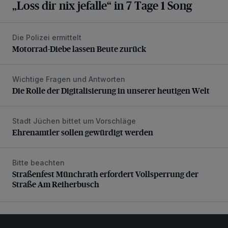
„Loss dir nix jefalle“ in 7 Tage 1 Song
Die Polizei ermittelt
Motorrad-Diebe lassen Beute zurück
Motorrad-Diebe lassen Beute zurück
Wichtige Fragen und Antworten
Die Rolle der Digitalisierung in unserer heutigen Welt
Die Rolle der Digitalisierung in unserer heutigen Welt
Stadt Jüchen bittet um Vorschläge
Ehrenamtler sollen gewürdigt werden
Ehrenamtler sollen gewürdigt werden
Bitte beachten
Straßenfest Münchrath erfordert Vollsperrung der Straße 
Straßenfest Münchrath erfordert Vollsperrung der
Straße Am Reiherbusch