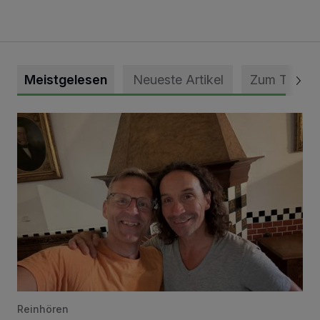
Meistgelesen
Neueste Artikel
Zum Thema
„Loss dir nix jefalle“ in 7 Tage 1 Song
Reinhören