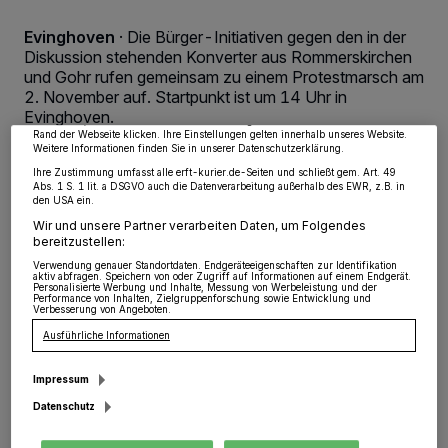
Wir und unsere
218
-Partner speichern und greifen auf personenbezogene Daten
Evinghoven
·
Die Bürger-Initiativen gegen den in der
wie Browserdaten oder eindeutige Kennungen auf Ihrem Gerät zu. Durch Auswahl
von OK aktivieren Sie Tracking-Technologien für die unter „Wir und unsere
Diskussion stehenden Konverter aus Rommerskirchen
Partner verarbeiten Daten, um Ihnen Dienste bereitzustellen“ aufgeführten
und Gohr rufen gemeinsam zu einem Protestmarsch am
Zwecke. Wenn Tracker deaktiviert sind, sind manche Inhalte und Anzeigen
2. November auf. Startpunkt ist um 14 Uhr in
möglicherweise nicht mehr so relevant für Sie. Sie können dieses Menü jederzeit
wieder aufrufen, um Ihre Einstellungen zu ändern oder Ihre Einwilligung zu
Evinghoven.
widerrufen, indem Sie auf den Link Einstellungen oder Ablehnen am unteren
Rand der Webseite klicken. Ihre Einstellungen gelten innerhalb unseres Website.
Weitere Informationen finden Sie in unserer Datenschutzerklärung.
Ihre Zustimmung umfasst alle erft-kurier.de-Seiten und schließt gem. Art. 49
Abs. 1 S. 1 lit. a DSGVO auch die Datenverarbeitung außerhalb des EWR, z.B. in
27.10.2014 , 10:52 Uhr
2 Minuten Lesezeit
den USA ein.
Wir und unsere Partner verarbeiten Daten, um Folgendes
bereitzustellen:
Verwendung genauer Standortdaten. Endgeräteeigenschaften zur Identifikation
aktiv abfragen. Speichern von oder Zugriff auf Informationen auf einem Endgerät.
Personalisierte Werbung und Inhalte, Messung von Werbeleistung und der
Performance von Inhalten, Zielgruppenforschung sowie Entwicklung und
Verbesserung von Angeboten.
Ausführliche Informationen
Von Gerhard Müller
Impressum
Datenschutz
„Nachdem nun die letzten Vorbereitungen für