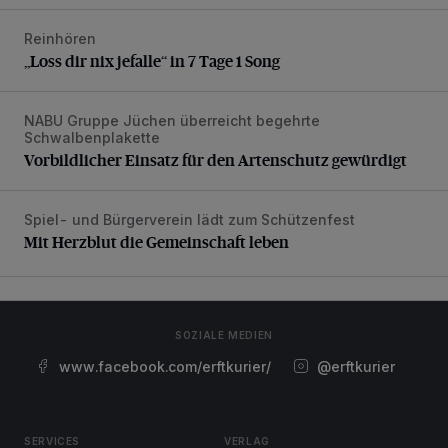
Reinhören
„Loss dir nix jefalle“ in 7 Tage 1 Song
„Loss dir nix jefalle“ in 7 Tage 1 Song
NABU Gruppe Jüchen überreicht begehrte
Vorbildlicher Einsatz für den Artenschutz gewürdigt
Schwalbenplakette
Vorbildlicher Einsatz für den Artenschutz gewürdigt
Spiel- und Bürgerverein lädt zum Schützenfest
Mit Herzblut die Gemeinschaft leben
Mit Herzblut die Gemeinschaft leben
SOZIALE MEDIEN
www.facebook.com/erftkurier/
@erftkurier
SERVICES
VERLAG