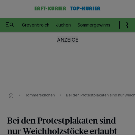
Grevenbroich
Jüchen
Sommergewinnspiel
Romm
Rommerskirchen
Bei den Protestplakaten sind nur Weic
Bei den Protestplakaten sind
nur Weichholzstöcke erlaubt