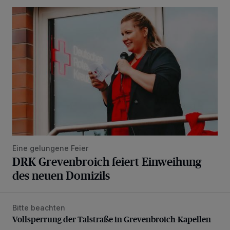
DRK Grevenbroich feiert Einweihung des neuen Domizils
Eine gelungene Feier
DRK Grevenbroich feiert Einweihung
des neuen Domizils
Bitte beachten
Vollsperrung der Talstraße in Grevenbroich-Kapellen
Vollsperrung der Talstraße in Grevenbroich-Kapellen