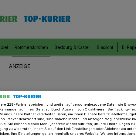
piel
Rommerskirchen
Bedburg & Kaster
Blaulicht
E-Pap
sere
218
-Partner speichern und greifen auf personenbezogene Daten wie Brows
Kennungen auf Ihrem Gerät zu. Durch Auswahl von OK aktivieren Sie Tracking-Te
Wir und unsere Partner verarbeiten Daten, um Ihnen Dienste bereitzustellen“ aufge
n Tracker deaktiviert sind, sind manche Inhalte und Anzeigen möglicherweise ni
r Sie. Sie können dieses Menü jederzeit wieder aufrufen, um Ihre Einstellungen zu
ligung zu widerrufen, indem Sie auf den Link Einstellungen oder Ablehnen am unte
icken. Ihre Einstellungen gelten innerhalb unseres Website. Weitere Informationen