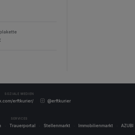
plakette
t
SOZIALE MEDIEN
com/erftkurier/
@erftkurier
SERVICES
n
Trauerportal
Stellenmarkt
Immobilienmarkt
AZUBI