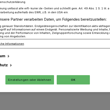
tenschutzerklärung.
mung umfasst alle erft-kurier.de-Seiten und schließt gem. Art. 49 Abs. 1 S. 1 lit
rarbeitung außerhalb des EWR, z.B. in den USA ein.
nsere Partner verarbeiten Daten, um Folgendes bereitzustellen:
 krempelt Rathaus um
genauer Standortdaten. Endgeräteeigenschaften zur Identifikation aktiv abfrage
griff auf Informationen auf einem Endgerät. Personalisierte Werbung und Inhalte
ung und der Performance von Inhalten, Zielgruppenforschung sowie Entwicklung
ng von Angeboten.
mpelt Rathaus um
che Informationen
sum
t drei Monaten im Amt krempelt
hutz
rtens das Rathaus um und sortiert die
l neu. Mertens: „Ich habe mir die
Einstellungen oder Ablehnen
OK
trukturen genau angesehen und bin zum
einige Umstrukturierungen sinnvoll und