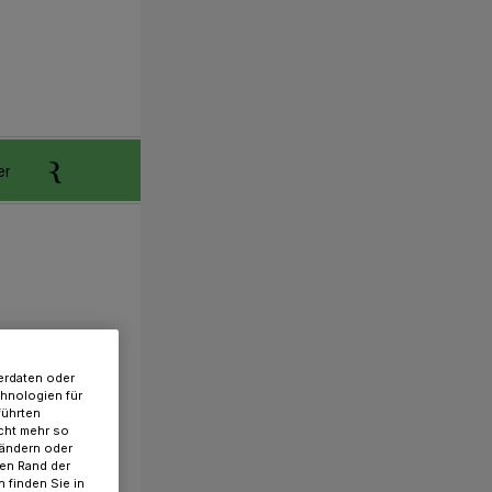
er
Anzeigen aufgeben
Reklamation
erdaten oder
chnologien für
führten
cht mehr so
 ändern oder
ren Rand der
 finden Sie in