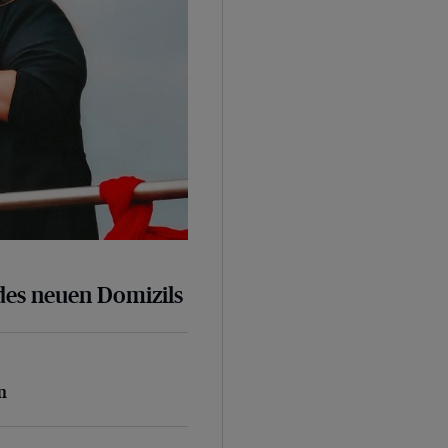
des neuen Domizils
n