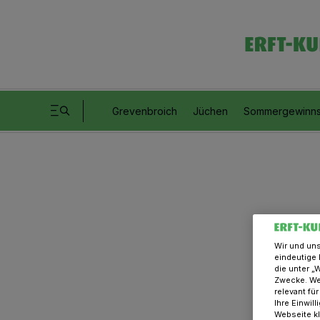
Grevenbroich
Jüchen
Sommergewinns
Wir und un
eindeutige 
die unter „
Zwecke. Wen
relevant fü
Ihre Einwil
Webseite kl