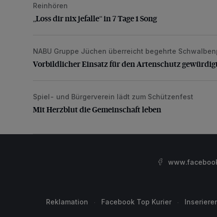
Reinhören
„Loss dir nix jefalle“ in 7 Tage 1 Song
„Loss dir nix jefalle“ in 7 Tage 1 Song
NABU Gruppe Jüchen überreicht begehrte Schwalben
Vorbildlicher Einsatz für den Artenschutz gewürdigt
Vorbildlicher Einsatz für den Artenschutz gewürdig
Spiel- und Bürgerverein lädt zum Schützenfest
Mit Herzblut die Gemeinschaft leben
Mit Herzblut die Gemeinschaft leben
www.facebook.
Reklamation
Facebook Top Kurier
Inseriere