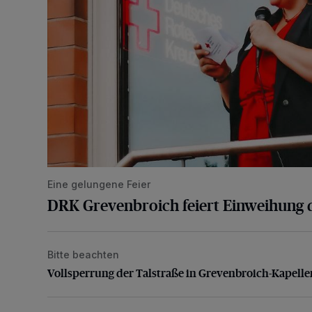
Eine gelungene Feier
DRK Grevenbroich feiert Einweihung 
Bitte beachten
Vollsperrung der Talstraße in Grevenbroich-Kapellen
Vollsperrung der Talstraße in Grevenbroich-Kapelle