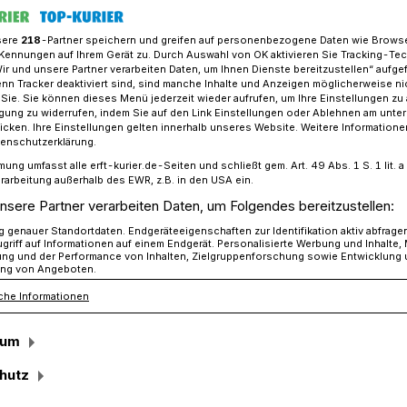
sere
218
-Partner speichern und greifen auf personenbezogene Daten wie Brows
Kennungen auf Ihrem Gerät zu. Durch Auswahl von OK aktivieren Sie Tracking-Te
Wir und unsere Partner verarbeiten Daten, um Ihnen Dienste bereitzustellen“ aufge
 mit dem Kompromiss in Sachen „St. Elisabeth“ leben?
n Tracker deaktiviert sind, sind manche Inhalte und Anzeigen möglicherweise ni
r Sie. Sie können dieses Menü jederzeit wieder aufrufen, um Ihre Einstellungen zu
ligung zu widerrufen, indem Sie auf den Link Einstellungen oder Ablehnen am unte
icken. Ihre Einstellungen gelten innerhalb unseres Website. Weitere Informationen
tenschutzerklärung.
mung umfasst alle erft-kurier.de-Seiten und schließt gem. Art. 49 Abs. 1 S. 1 lit
mit dem
rarbeitung außerhalb des EWR, z.B. in den USA ein.
nsere Partner verarbeiten Daten, um Folgendes bereitzustellen:
n Sachen „St.
genauer Standortdaten. Endgeräteeigenschaften zur Identifikation aktiv abfrage
griff auf Informationen auf einem Endgerät. Personalisierte Werbung und Inhalte
ung und der Performance von Inhalten, Zielgruppenforschung sowie Entwicklung
ng von Angeboten.
eben?
che Informationen
sum
berschrift „Zwanzig Millionen
hutz
 der Erft-Kurier über die drohende
nikums, die wohl das Ende der Häuser in