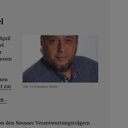
l
April
ef
r
derem
sen
f zur
Foto: KV/Fotoatelier Bathe
ft-
on den Neusser Verantwortungsträgern