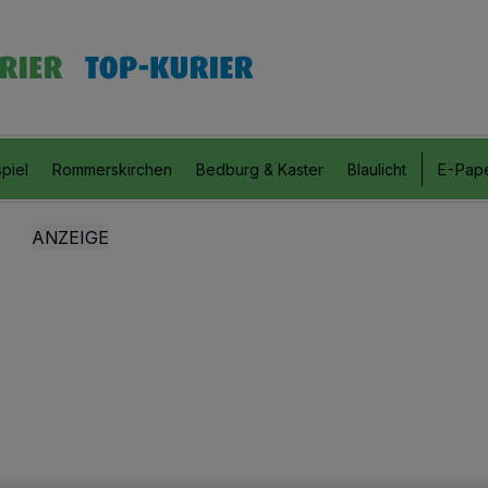
piel
Rommerskirchen
Bedburg & Kaster
Blaulicht
E-Pap