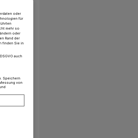
erdaten oder
chnologien für
führten
cht mehr so
 ändern oder
ren Rand der
 finden Sie in
. a DSGVO auch
n. Speichern
, Messung von
 und