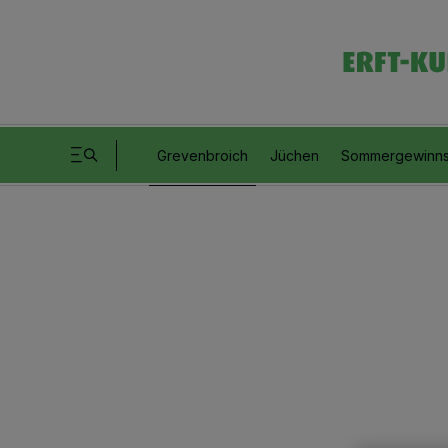
Grevenbroich
Jüchen
Sommergewinns