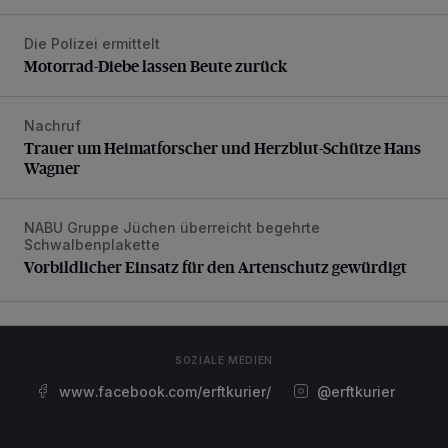
Die Polizei ermittelt
Motorrad-Diebe lassen Beute zurück
Motorrad-Diebe lassen Beute zurück
Nachruf
Trauer um Heimatforscher und Herzblut-Schütze Hans W
Trauer um Heimatforscher und Herzblut-Schütze Hans
Wagner
NABU Gruppe Jüchen überreicht begehrte
Vorbildlicher Einsatz für den Artenschutz gewürdigt
Schwalbenplakette
Vorbildlicher Einsatz für den Artenschutz gewürdigt
SOZIALE MEDIEN
www.facebook.com/erftkurier/
@erftkurier