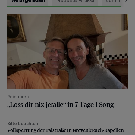
„Loss dir nix jefalle“ in 7 Tage 1 Song
Reinhören
„Loss dir nix jefalle“ in 7 Tage 1 Song
Bitte beachten
Vollsperrung der Talstraße in Grevenbroich-Kapellen
Vollsperrung der Talstraße in Grevenbroich-Kapellen