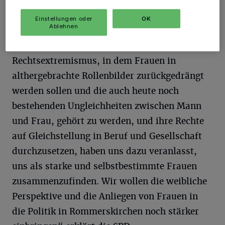
die Belange von Frauen in Rommerskirchen
einsetzen:
Einstellungen oder
OK
Ablehnen
„Das Erstarken des politischen
Rechtsextremismus, in dem Frauen in
althergebrachte Rollenbilder zurückgedrängt
werden sollen und die auch heute noch
bestehenden Ungleichheiten zwischen Mann
und Frau, gehört zu werden, und ihre Rechte
auf Gleichstellung in Beruf und Gesellschaft
durchzusetzen, haben uns dazu veranlasst,
uns als starke und selbstbestimmte Frauen
zusammenzufinden. Wir wollen die weibliche
Perspektive und die Anliegen von Frauen in
die Politik in Rommerskirchen noch stärker