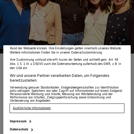
Wir und unsere
218
-Partner speichern und greifen auf personenbezogene Daten
wie Browserdaten oder eindeutige Kennungen auf Ihrem Gerät zu. Durch Auswahl
von OK aktivieren Sie Tracking-Technologien für die unter „Wir und unsere
Partner verarbeiten Daten, um Ihnen Dienste bereitzustellen“ aufgeführten
Zwecke. Wenn Tracker deaktiviert sind, sind manche Inhalte und Anzeigen
möglicherweise nicht mehr so relevant für Sie. Sie können dieses Menü jederzeit
wieder aufrufen, um Ihre Einstellungen zu ändern oder Ihre Einwilligung zu
widerrufen, indem Sie auf den Link Einstellungen oder Ablehnen am unteren
Rand der Webseite klicken. Ihre Einstellungen gelten innerhalb unseres Website.
Weitere Informationen finden Sie in unserer Datenschutzerklärung.
Der Gründungs-Vorstand der SPD-Frauen aus der Gillbach-
Ihre Zustimmung umfasst alle erft-kurier.de-Seiten und schließt gem. Art. 49
Gemeinde Rommerskirchen
Abs. 1 S. 1 lit. a DSGVO auch die Datenverarbeitung außerhalb des EWR, z.B. in
den USA ein.
Foto: Mertens
Wir und unsere Partner verarbeiten Daten, um Folgendes
bereitzustellen:
Verwendung genauer Standortdaten. Endgeräteeigenschaften zur Identifikation
aktiv abfragen. Speichern von oder Zugriff auf Informationen auf einem Endgerät.
Personalisierte Werbung und Inhalte, Messung von Werbeleistung und der
Performance von Inhalten, Zielgruppenforschung sowie Entwicklung und
Verbesserung von Angeboten.
D
er Vorstand rund um Janine Mertens,
Ausführliche Informationen
Annette Greiner, Christina Böhm, Sarah
Impressum
Pargan und Na Song möchte sich vor allem für
Datenschutz