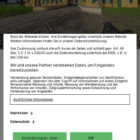
Wir und unsere
218
-Partner speichern und greifen auf personenbezogene Daten
wie Browserdaten oder eindeutige Kennungen auf Ihrem Gerät zu. Durch Auswahl
von OK aktivieren Sie Tracking-Technologien für die unter „Wir und unsere
Partner verarbeiten Daten, um Ihnen Dienste bereitzustellen“ aufgeführten
Zwecke. Wenn Tracker deaktiviert sind, sind manche Inhalte und Anzeigen
möglicherweise nicht mehr so relevant für Sie. Sie können dieses Menü jederzeit
wieder aufrufen, um Ihre Einstellungen zu ändern oder Ihre Einwilligung zu
widerrufen, indem Sie auf den Link Einstellungen oder Ablehnen am unteren
Rand der Webseite klicken. Ihre Einstellungen gelten innerhalb unseres Website.
Weitere Informationen finden Sie in unserer Datenschutzerklärung.
Ihre Zustimmung umfasst alle erft-kurier.de-Seiten und schließt gem. Art. 49
Abs. 1 S. 1 lit. a DSGVO auch die Datenverarbeitung außerhalb des EWR, z.B. in
Hier sitzt das Jugendamt in Jüchen.
den USA ein.
Foto: RKN.
Wir und unsere Partner verarbeiten Daten, um Folgendes
bereitzustellen:
Verwendung genauer Standortdaten. Endgeräteeigenschaften zur Identifikation
aktiv abfragen. Speichern von oder Zugriff auf Informationen auf einem Endgerät.
Personalisierte Werbung und Inhalte, Messung von Werbeleistung und der
Performance von Inhalten, Zielgruppenforschung sowie Entwicklung und
Verbesserung von Angeboten.
Ausführliche Informationen
„Wir nehmen unsere Aufgabe, Familien zu
stärken und Kinder und Jugendliche zu fördern
Impressum
und zu schützen, sehr ernst. Dafür bieten wir
Datenschutz
umfangreiche Leistungen an: Von der
Einstellungen oder
OK