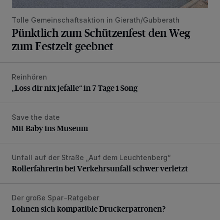
Tolle Gemeinschaftsaktion in Gierath/Gubberath
Pünktlich zum Schützenfest den Weg
zum Festzelt geebnet
Reinhören
„Loss dir nix jefalle“ in 7 Tage 1 Song
„Loss dir nix jefalle“ in 7 Tage 1 Song
Save the date
Mit Baby ins Museum
Mit Baby ins Museum
Unfall auf der Straße „Auf dem Leuchtenberg“
Rollerfahrerin bei Verkehrsunfall schwer verletzt
Rollerfahrerin bei Verkehrsunfall schwer verletzt
Der große Spar-Ratgeber
Lohnen sich kompatible Druckerpatronen?
Lohnen sich kompatible Druckerpatronen?