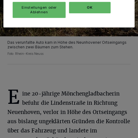
Einstellungen oder
OK
Ablehnen
Das verunfallte Auto kam in Höhe des Neunhovener Ortseingangs
zwischen zwei Bäumen zum Stehen.
Foto: Rhein-Kreis Neuss
E
ine 20-jährige Mönchengladbacherin
befuhr die Lindenstraße in Richtung
Neuenhoven, verlor in Höhe des Ortseingangs
aus bislang ungeklärten Gründen die Kontrolle
über das Fahrzeug und landete im