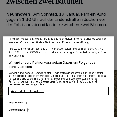
zwischen zwei Bäumen
Wir und unsere
218
-Partner speichern und greifen auf personenbezogene Daten
Neunhoven
·
Am Sonntag, 19. Januar, kam ein Auto
wie Browserdaten oder eindeutige Kennungen auf Ihrem Gerät zu. Durch Auswahl
von OK aktivieren Sie Tracking-Technologien für die unter „Wir und unsere
gegen 21.30 Uhr auf der Lindenstraße in Jüchen von
Partner verarbeiten Daten, um Ihnen Dienste bereitzustellen“ aufgeführten
der Fahrbahn ab und landete zwischen zwei Bäumen.
Zwecke. Wenn Tracker deaktiviert sind, sind manche Inhalte und Anzeigen
möglicherweise nicht mehr so relevant für Sie. Sie können dieses Menü jederzeit
wieder aufrufen, um Ihre Einstellungen zu ändern oder Ihre Einwilligung zu
widerrufen, indem Sie auf den Link Einstellungen oder Ablehnen am unteren
Rand der Webseite klicken. Ihre Einstellungen gelten innerhalb unseres Website.
Weitere Informationen finden Sie in unserer Datenschutzerklärung.
20.01.2025 , 11:28 Uhr
Eine Minute Lesezeit
Ihre Zustimmung umfasst alle erft-kurier.de-Seiten und schließt gem. Art. 49
Abs. 1 S. 1 lit. a DSGVO auch die Datenverarbeitung außerhalb des EWR, z.B. in
den USA ein.
Wir und unsere Partner verarbeiten Daten, um Folgendes
bereitzustellen:
Verwendung genauer Standortdaten. Endgeräteeigenschaften zur Identifikation
aktiv abfragen. Speichern von oder Zugriff auf Informationen auf einem Endgerät.
Personalisierte Werbung und Inhalte, Messung von Werbeleistung und der
Performance von Inhalten, Zielgruppenforschung sowie Entwicklung und
Verbesserung von Angeboten.
Ausführliche Informationen
Impressum
Datenschutz