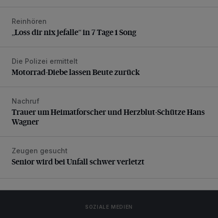
Reinhören
„Loss dir nix jefalle“ in 7 Tage 1 Song
„Loss dir nix jefalle“ in 7 Tage 1 Song
Die Polizei ermittelt
Motorrad-Diebe lassen Beute zurück
Motorrad-Diebe lassen Beute zurück
Nachruf
Trauer um Heimatforscher und Herzblut-Schütze Hans W
Trauer um Heimatforscher und Herzblut-Schütze Hans
Wagner
Zeugen gesucht
Senior wird bei Unfall schwer verletzt
Senior wird bei Unfall schwer verletzt
SOZIALE MEDIEN