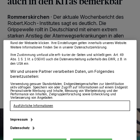
auch in den KiTas bemerkbar
Wir und unsere
218
-Partner speichern und greifen auf personenbezogene Daten
wie Browserdaten oder eindeutige Kennungen auf Ihrem Gerät zu. Durch Auswahl
Rommerskirchen
·
Der aktuale Wochenbericht des
von OK aktivieren Sie Tracking-Technologien für die unter „Wir und unsere
Partner verarbeiten Daten, um Ihnen Dienste bereitzustellen“ aufgeführten
Robert.Koch-Institutes sagt es deutlich. Die
Zwecke. Wenn Tracker deaktiviert sind, sind manche Inhalte und Anzeigen
Grippewelle rollt in Deutschland mit einem extrem
möglicherweise nicht mehr so relevant für Sie. Sie können dieses Menü jederzeit
starken Anstieg der Atemwegserkrankungen in allen
wieder aufrufen, um Ihre Einstellungen zu ändern oder Ihre Einwilligung zu
widerrufen, indem Sie auf den Link Einstellungen oder Ablehnen am unteren
Altersgruppen. Das spüren auch die
Rand der Webseite klicken. Ihre Einstellungen gelten innerhalb unseres Website.
Kindertageseinrichtungen der Gemeinde
Weitere Informationen finden Sie in unserer Datenschutzerklärung.
Rommerskirchen.
Ihre Zustimmung umfasst alle erft-kurier.de-Seiten und schließt gem. Art. 49
Abs. 1 S. 1 lit. a DSGVO auch die Datenverarbeitung außerhalb des EWR, z.B. in
den USA ein.
Wir und unsere Partner verarbeiten Daten, um Folgendes
bereitzustellen:
04.02.2025 , 11:00 Uhr
Eine Minute Lesezeit
Verwendung genauer Standortdaten. Endgeräteeigenschaften zur Identifikation
aktiv abfragen. Speichern von oder Zugriff auf Informationen auf einem Endgerät.
Personalisierte Werbung und Inhalte, Messung von Werbeleistung und der
Performance von Inhalten, Zielgruppenforschung sowie Entwicklung und
Verbesserung von Angeboten.
Ausführliche Informationen
Impressum
Datenschutz