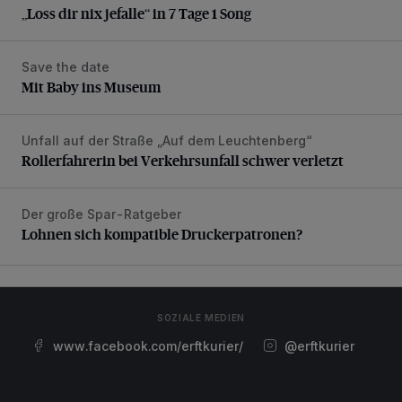
„Loss dir nix jefalle“ in 7 Tage 1 Song
Save the date
Mit Baby ins Museum
Mit Baby ins Museum
Unfall auf der Straße „Auf dem Leuchtenberg“
Rollerfahrerin bei Verkehrsunfall schwer verletzt
Rollerfahrerin bei Verkehrsunfall schwer verletzt
Der große Spar-Ratgeber
Lohnen sich kompatible Druckerpatronen?
Lohnen sich kompatible Druckerpatronen?
SOZIALE MEDIEN
www.facebook.com/erftkurier/
@erftkurier