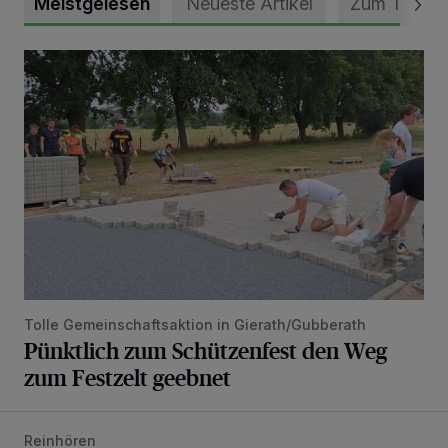
Meistgelesen
Neueste Artikel
Zum Thema
Pünktlich zum Schützenfest den Weg zum Festzelt geebne
Tolle Gemeinschaftsaktion in Gierath/Gubberath
Pünktlich zum Schützenfest den Weg
zum Festzelt geebnet
Reinhören
„Loss dir nix jefalle“ in 7 Tage 1 Song