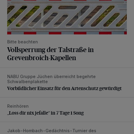
Bitte beachten
Vollsperrung der Talstraße in
Grevenbroich-Kapellen
NABU Gruppe Jüchen überreicht begehrte
Vorbildlicher Einsatz für den Artenschutz gewürdigt
Schwalbenplakette
Vorbildlicher Einsatz für den Artenschutz gewürdigt
Reinhören
„Loss dir nix jefalle“ in 7 Tage 1 Song
„Loss dir nix jefalle“ in 7 Tage 1 Song
Jakob-Hombach-Gedächtnis-Turnier des
Jubiläumsausgabe des Traditions-Tennisturniers