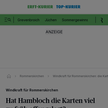
Grevenbroich
Jüchen
Sommergewinnspiel
Romm
Rommerskirchen
Windkraft für Rommerskirchen: die Kart
Windkraft für Rommerskirchen
Hat Hambloch die Karten viel