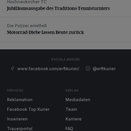
Hochneukircher TC
Jubiläumsausgabe des Traditions-Tennisturniers
Die Polizei ermittelt
Motorrad-Diebe lassen Beute zurück
Motorrad-Diebe lassen Beute zurück
SOZIALE MEDIEN
www.facebook.com/erftkurier/
@erftkurier
SERVICES
VERLAG
Reklamation
Mediadaten
Facebook Top Kurier
Team
Inserieren
Karriere
Trauerportal
FAQ