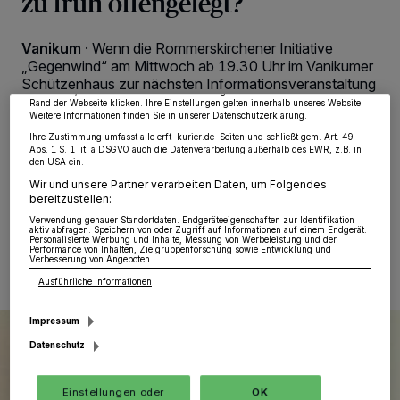
zu früh offengelegt?
Wir und unsere
218
-Partner speichern und greifen auf personenbezogene Daten
wie Browserdaten oder eindeutige Kennungen auf Ihrem Gerät zu. Durch Auswahl
von OK aktivieren Sie Tracking-Technologien für die unter „Wir und unsere
Partner verarbeiten Daten, um Ihnen Dienste bereitzustellen“ aufgeführten
Vanikum
·
Wenn die Rommerskirchener Initiative
Zwecke. Wenn Tracker deaktiviert sind, sind manche Inhalte und Anzeigen
„Gegenwind“ am Mittwoch ab 19.30 Uhr im Vanikumer
möglicherweise nicht mehr so relevant für Sie. Sie können dieses Menü jederzeit
wieder aufrufen, um Ihre Einstellungen zu ändern oder Ihre Einwilligung zu
Schützenhaus zur nächsten Informationsveranstaltung
widerrufen, indem Sie auf den Link Einstellungen oder Ablehnen am unteren
in Sachen Windkraft einlädt, dann werden die „Partei-
Rand der Webseite klicken. Ihre Einstellungen gelten innerhalb unseres Website.
Weitere Informationen finden Sie in unserer Datenschutzerklärung.
Granden“ Landrat Hans-Jürgen Petrauschke (CDU)
und Rainer Thiel (SPD) dabei sein. Eventuell ist auch
Ihre Zustimmung umfasst alle erft-kurier.de-Seiten und schließt gem. Art. 49
Abs. 1 S. 1 lit. a DSGVO auch die Datenverarbeitung außerhalb des EWR, z.B. in
Kreisdirektor Dirk Brügge vor Ort.
den USA ein.
Wir und unsere Partner verarbeiten Daten, um Folgendes
bereitzustellen:
Verwendung genauer Standortdaten. Endgeräteeigenschaften zur Identifikation
08.02.2025 , 11:27 Uhr
Eine Minute Lesezeit
aktiv abfragen. Speichern von oder Zugriff auf Informationen auf einem Endgerät.
Personalisierte Werbung und Inhalte, Messung von Werbeleistung und der
Performance von Inhalten, Zielgruppenforschung sowie Entwicklung und
Verbesserung von Angeboten.
Ausführliche Informationen
Impressum
Datenschutz
Einstellungen oder
OK