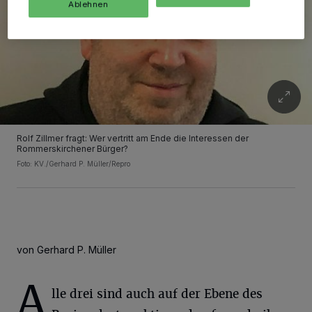
Ablehnen
Rolf Zillmer fragt: Wer vertritt am Ende die Interessen der
Rommerskirchener Bürger?
Foto: KV./Gerhard P. Müller/Repro
von Gerhard P. Müller
A
lle drei sind auch auf der Ebene des