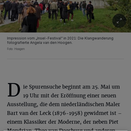
Impression vom „Insel-Festival“ in 2021: Die Klangwanderung
fotografierte Angela van den Hoogen.
Foto: Hoogen
D
ie Spurensuche beginnt am 25. Mai um
19 Uhr mit der Eröffnung einer neuen
Wir und unsere
218
-Partner speichern und greifen auf personenbezogene Daten
Ausstellung, die dem niederländischen Maler
wie Browserdaten oder eindeutige Kennungen auf Ihrem Gerät zu. Durch Auswahl
von OK aktivieren Sie Tracking-Technologien für die unter „Wir und unsere
Bart van der Leck (1876-1958) gewidmet ist –
Partner verarbeiten Daten, um Ihnen Dienste bereitzustellen“ aufgeführten
Zwecke. Wenn Tracker deaktiviert sind, sind manche Inhalte und Anzeigen
einem Klassiker der Moderne, der neben Piet
möglicherweise nicht mehr so relevant für Sie. Sie können dieses Menü jederzeit
wieder aufrufen, um Ihre Einstellungen zu ändern oder Ihre Einwilligung zu
Mondrian, Theo van Doesburg und anderen
widerrufen, indem Sie auf den Link Einstellungen oder Ablehnen am unteren