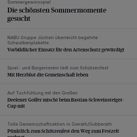
Sommergewinnspiel
Die schönsten Sommermomente
gesucht
NABU Gruppe Jüchen überreicht begehrte
Vorbildlicher Einsatz für den Artenschutz gewürdigt
Schwalbenplakette
Vorbildlicher Einsatz für den Artenschutz gewürdigt
Spiel- und Bürgerverein lädt zum Schützenfest
Mit Herzblut die Gemeinschaft leben
Mit Herzblut die Gemeinschaft leben
Auf Tuchfühlung mit den Großen
Deelener Golfer mischt beim Bastian-Schweinsteiger-Cup 
Deelener Golfer mischt beim Bastian-Schweinsteiger-
Cup mit
Tolle Gemeinschaftsaktion in Gierath/Gubberath
Pünktlich zum Schützenfest den Weg zum Festzelt geebne
Pünktlich zum Schützenfest den Weg zum Festzelt
geebnet