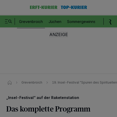
Grevenbroich
Jüchen
Sommergewinnspiel
Romm
Grevenbroich
19. Insel-Festival "Spuren des Spirituellen
„Insel-Festival“ auf der Raketenstation
Das komplette Programm