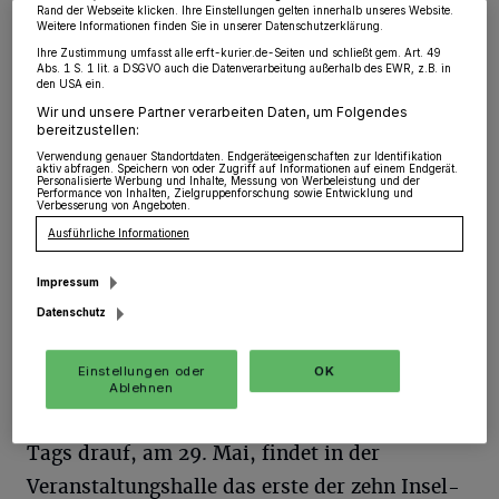
Rand der Webseite klicken. Ihre Einstellungen gelten innerhalb unseres Website.
maßgeblich an der Entstehung des legendären
Weitere Informationen finden Sie in unserer Datenschutzerklärung.
Ihre Zustimmung umfasst alle erft-kurier.de-Seiten und schließt gem. Art. 49
Stijl beteiligt war.
Abs. 1 S. 1 lit. a DSGVO auch die Datenverarbeitung außerhalb des EWR, z.B. in
den USA ein.
Wir und unsere Partner verarbeiten Daten, um Folgendes
Erstmals werden die umfangreichen Bestände,
bereitzustellen:
die eine der größten Van-der-Leck-Sammlung
Verwendung genauer Standortdaten. Endgeräteeigenschaften zur Identifikation
aktiv abfragen. Speichern von oder Zugriff auf Informationen auf einem Endgerät.
Personalisierte Werbung und Inhalte, Messung von Werbeleistung und der
weltweit darstellen, in einer Werkschau
Performance von Inhalten, Zielgruppenforschung sowie Entwicklung und
Verbesserung von Angeboten.
zusammengeführt und in ihrer thematischen
Ausführliche Informationen
Vielfalt präsentiert. Im Dialog mit
Impressum
zeitgenössischer internationaler Kunst
Datenschutz
verdeutlicht die Ausstellung im Siza-Pavillon
die künstlerische Relevanz und Konsequenz
Einstellungen oder
OK
Ablehnen
des Schaffens van der Lecks.
Tags drauf, am 29. Mai, findet in der
Veranstaltungshalle das erste der zehn Insel-