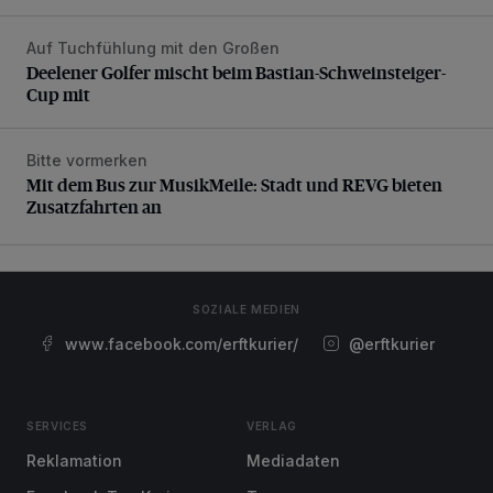
Auf Tuchfühlung mit den Großen
Deelener Golfer mischt beim Bastian-Schweinsteiger-Cup 
Deelener Golfer mischt beim Bastian-Schweinsteiger-
Cup mit
Bitte vormerken
Mit dem Bus zur MusikMeile: Stadt und REVG bieten Zusat
Mit dem Bus zur MusikMeile: Stadt und REVG bieten
Zusatzfahrten an
SOZIALE MEDIEN
www.facebook.com/erftkurier/
@erftkurier
SERVICES
VERLAG
Reklamation
Mediadaten