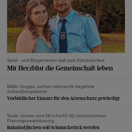
Spiel- und Bürgerverein lädt zum Schützenfest
Mit Herzblut die Gemeinschaft leben
NABU Gruppe Jüchen überreicht begehrte
Vorbildlicher Einsatz für den Artenschutz gewürdigt
Schwalbenplakette
Vorbildlicher Einsatz für den Artenschutz gewürdigt
Stadt Jüchen und DB InfraGO AG unterzeichnen
Bahnhof Jüchen soll Schmuckstück werden
Planungsvereinbarung
Bahnhof Jüchen soll Schmuckstück werden