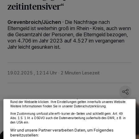
zeitintensiver“
Grevenbroich/Jüchen
·
Die Nachfrage nach
Elterngeld ist weiterhin groß im Rhein-Kreis, auch wenn
die Gesamtzahl der Personen, die Elterngeld bezogen,
von 4.706 im Jahr 2023 auf 4.527 im vergangenen
Jahr leicht gesunken ist.
Wir und unsere
218
-Partner speichern und greifen auf personenbezogene Daten
wie Browserdaten oder eindeutige Kennungen auf Ihrem Gerät zu. Durch Auswahl
19.02.2025 , 12:14 Uhr
2 Minuten Lesezeit
von OK aktivieren Sie Tracking-Technologien für die unter „Wir und unsere
Partner verarbeiten Daten, um Ihnen Dienste bereitzustellen“ aufgeführten
Zwecke. Wenn Tracker deaktiviert sind, sind manche Inhalte und Anzeigen
möglicherweise nicht mehr so relevant für Sie. Sie können dieses Menü jederzeit
wieder aufrufen, um Ihre Einstellungen zu ändern oder Ihre Einwilligung zu
widerrufen, indem Sie auf den Link Einstellungen oder Ablehnen am unteren
Rand der Webseite klicken. Ihre Einstellungen gelten innerhalb unseres Website.
Weitere Informationen finden Sie in unserer Datenschutzerklärung.
Ihre Zustimmung umfasst alle erft-kurier.de-Seiten und schließt gem. Art. 49
Abs. 1 S. 1 lit. a DSGVO auch die Datenverarbeitung außerhalb des EWR, z.B. in
den USA ein.
Wir und unsere Partner verarbeiten Daten, um Folgendes
bereitzustellen: