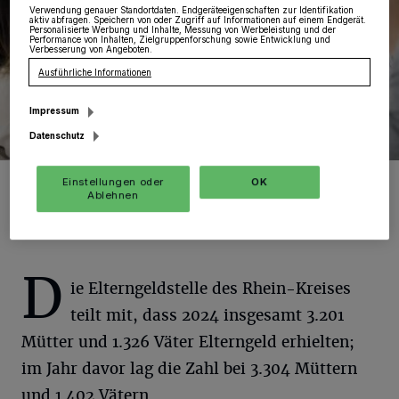
Verwendung genauer Standortdaten. Endgeräteeigenschaften zur Identifikation
aktiv abfragen. Speichern von oder Zugriff auf Informationen auf einem Endgerät.
Personalisierte Werbung und Inhalte, Messung von Werbeleistung und der
Performance von Inhalten, Zielgruppenforschung sowie Entwicklung und
Verbesserung von Angeboten.
Ausführliche Informationen
Impressum
Datenschutz
Foto: RKN.
Einstellungen oder
OK
Ablehnen
D
ie Elterngeldstelle des Rhein-Kreises
teilt mit, dass 2024 insgesamt 3.201
Mütter und 1.326 Väter Elterngeld erhielten;
im Jahr davor lag die Zahl bei 3.304 Müttern
und 1.402 Vätern.