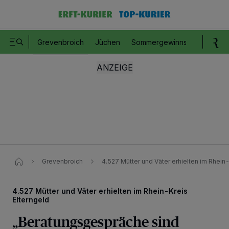
Grevenbroich
Jüchen
Sommergewinnspiel
Romm
Grevenbroich
4.527 Mütter und Väter erhielten im Rhein-
4.527 Mütter und Väter erhielten im Rhein-Kreis
Elterngeld
„Beratungsgespräche sind