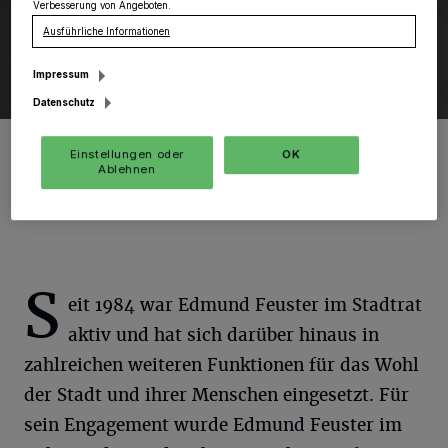
Verbesserung von Angeboten.
Ausführliche Informationen
Impressum
Datenschutz
Vize-Bürgermeister Edmund Feuster mit Ehrenring beim
Neujahrsempfang 2025 der Stadt Grevenbroich
Einstellungen oder
OK
Ablehnen
Foto: SGV.
S
eit 1984 war Edmund Feuster im Stadtrat
aktiv und hat sich darüber hinaus in
zahlreichen weiteren Funktionen für das Wohl
der Stadt und ihrer Menschen eingesetzt. Für
sein Engagement wurde Edmund Feuster im