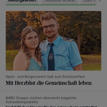
Mit Herzblut die Gemeinschaft leben
Spiel- und Bürgerverein lädt zum Schützenfest
Mit Herzblut die Gemeinschaft leben
NABU Gruppe Jüchen überreicht begehrte
Vorbildlicher Einsatz für den Artenschutz gewürdigt
Schwalbenplakette