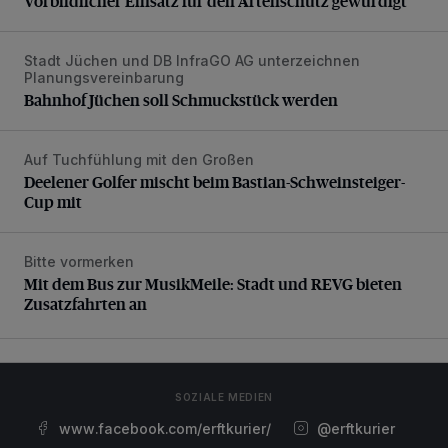
Vorbildlicher Einsatz für den Artenschutz gewürdigt
Stadt Jüchen und DB InfraGO AG unterzeichnen
Bahnhof Jüchen soll Schmuckstück werden
Planungsvereinbarung
Bahnhof Jüchen soll Schmuckstück werden
Auf Tuchfühlung mit den Großen
Deelener Golfer mischt beim Bastian-Schweinsteiger-Cup 
Deelener Golfer mischt beim Bastian-Schweinsteiger-
Cup mit
Bitte vormerken
Mit dem Bus zur MusikMeile: Stadt und REVG bieten Zusat
Mit dem Bus zur MusikMeile: Stadt und REVG bieten
Zusatzfahrten an
SOZIALE MEDIEN
www.facebook.com/erftkurier/
@erftkurier