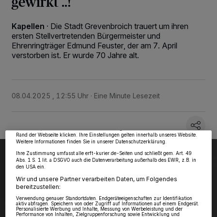
gewirkt ..!
Kapellen
·
Die Stadt Grevenbroich trauert um ihren
ersten Stellvertretenden Bürgermeister und
Ehrenringträger Edmund Feuster, der am 7. April
verstorben ist. Er wurde 70 Jahre alt.
Wir und unsere
218
-Partner speichern und greifen auf personenbezogene Daten
wie Browserdaten oder eindeutige Kennungen auf Ihrem Gerät zu. Durch Auswahl
08.04.2025 , 12:55 Uhr
Eine Minute Lesezeit
von OK aktivieren Sie Tracking-Technologien für die unter „Wir und unsere
Partner verarbeiten Daten, um Ihnen Dienste bereitzustellen“ aufgeführten
Zwecke. Wenn Tracker deaktiviert sind, sind manche Inhalte und Anzeigen
möglicherweise nicht mehr so relevant für Sie. Sie können dieses Menü jederzeit
wieder aufrufen, um Ihre Einstellungen zu ändern oder Ihre Einwilligung zu
widerrufen, indem Sie auf den Link Einstellungen oder Ablehnen am unteren
Rand der Webseite klicken. Ihre Einstellungen gelten innerhalb unseres Website.
Weitere Informationen finden Sie in unserer Datenschutzerklärung.
Ihre Zustimmung umfasst alle erft-kurier.de-Seiten und schließt gem. Art. 49
Abs. 1 S. 1 lit. a DSGVO auch die Datenverarbeitung außerhalb des EWR, z.B. in
den USA ein.
Wir und unsere Partner verarbeiten Daten, um Folgendes
bereitzustellen:
Verwendung genauer Standortdaten. Endgeräteeigenschaften zur Identifikation
aktiv abfragen. Speichern von oder Zugriff auf Informationen auf einem Endgerät.
Personalisierte Werbung und Inhalte, Messung von Werbeleistung und der
Performance von Inhalten, Zielgruppenforschung sowie Entwicklung und