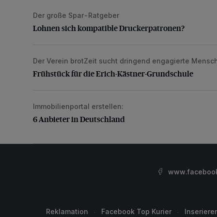
Der große Spar-Ratgeber
Lohnen sich kompatible Druckerpatronen?
Lohnen sich kompatible Druckerpatronen?
Der Verein brotZeit sucht dringend engagierte Mensc
Frühstück für die Erich-Kästner-Grundschule
Frühstück für die Erich-Kästner-Grundschule
Immobilienportal erstellen:
6 Anbieter in Deutschland
6 Anbieter in Deutschland
www.facebook.
Reklamation
Facebook Top Kurier
Inseriere