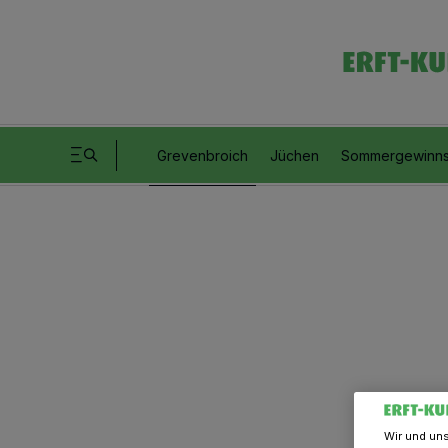
Grevenbroich
Jüchen
Sommergewinns
Wir und un