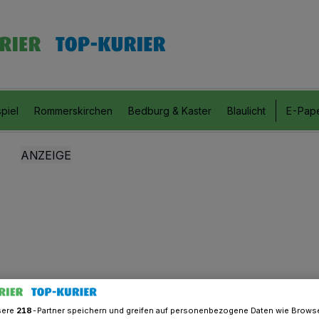
piel
Rommerskirchen
Bedburg & Kaster
Blaulicht
E-Pap
sere
218
-Partner speichern und greifen auf personenbezogene Daten wie Brows