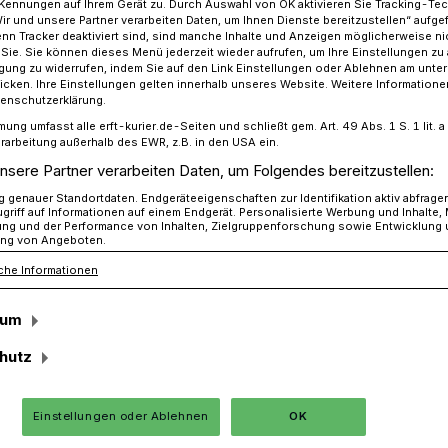
Kennungen auf Ihrem Gerät zu. Durch Auswahl von OK aktivieren Sie Tracking-Te
Wir und unsere Partner verarbeiten Daten, um Ihnen Dienste bereitzustellen“ aufge
n Tracker deaktiviert sind, sind manche Inhalte und Anzeigen möglicherweise ni
r Sie. Sie können dieses Menü jederzeit wieder aufrufen, um Ihre Einstellungen zu
ligung zu widerrufen, indem Sie auf den Link Einstellungen oder Ablehnen am unte
senquote im Mai weiter gesunken
icken. Ihre Einstellungen gelten innerhalb unseres Website. Weitere Informationen
tenschutzerklärung.
mung umfasst alle erft-kurier.de-Seiten und schließt gem. Art. 49 Abs. 1 S. 1 lit
rarbeitung außerhalb des EWR, z.B. in den USA ein.
kt
nsere Partner verarbeiten Daten, um Folgendes bereitzustellen:
quote im Mai
genauer Standortdaten. Endgeräteeigenschaften zur Identifikation aktiv abfrage
griff auf Informationen auf einem Endgerät. Personalisierte Werbung und Inhalte
ung und der Performance von Inhalten, Zielgruppenforschung sowie Entwicklung
ng von Angeboten.
nken
che Informationen
sum
osigkeit im Rhein-Kreis ist im Mai weiter
hutz
 Zahlen der „Agentur für Arbeit“ hervor.
Einstellungen oder Ablehnen
OK