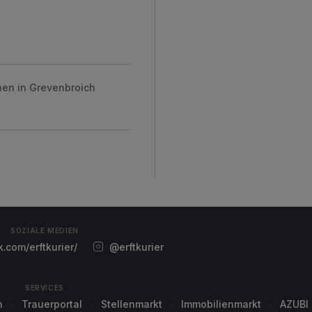
hen in Grevenbroich
SOZIALE MEDIEN
com/erftkurier/
@erftkurier
SERVICES
n
Trauerportal
Stellenmarkt
Immobilienmarkt
AZUBI