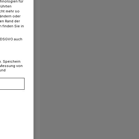
chnologien für
führten
cht mehr so
 ändern oder
ren Rand der
 finden Sie in
. a DSGVO auch
n. Speichern
, Messung von
 und