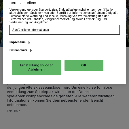
bereitzustellen:
Verwendung genauer Standortdaten. Endgeräteeigenschaften zur Identifikation
aktiv abfragen. Speichern von oder Zugriff auf Informationen auf einem Endgerät.
Personalisierte Werbung und Inhalte, Messung von Werbeleistung und der
Performance von Inhalten, Zielgruppenforschung sowie Entwicklung und
Verbesserung von Angeboten.
Ausführliche Informationen
Impressum
Datenschutz
Nach zweijähriger Corona-Zwangspause findet am 4. Juni wieder
das traditionelle Klompenbiwak der Kirmesgesellschaft Elsen-Fürth
statt. Nach dieser ungeplanten Auszeit freuen sich alle Beteiligten –
Einstellungen oder
OK
allen voran die königliche Familie und die Aktiven aus dem
Ablehnen
Vorstand, die wieder viel Arbeit in die Vorbereitung gesteckt haben
– auf dieses Zusammenkommen der Klompen-Freunde. Los geht
ab 18 Uhr auf dem Kirmesplatz in Elsen im Anschluss an den
„Elsener Spielepark“, der zuvor wieder Begeisterungsschreie bei
der jungen Altersklasseauslösen wird Um eine kurze formlose
Anmeldung zum Spielepark wird unter der Domain
spielepark.klompenkirmes.de gebeten. Alle weiteren wichtigen
Infortmationen können Sie dem nebenstehenden Bericht
entnehmen.
Foto: Bolz