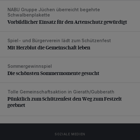
NABU Gruppe Jüchen überreicht begehrte
Vorbildlicher Einsatz für den Artenschutz gewürdigt
Schwalbenplakette
Vorbildlicher Einsatz für den Artenschutz gewürdigt
Spiel- und Bürgerverein lädt zum Schützenfest
Mit Herzblut die Gemeinschaft leben
Mit Herzblut die Gemeinschaft leben
Sommergewinnspiel
Die schönsten Sommermomente gesucht
Die schönsten Sommermomente gesucht
Tolle Gemeinschaftsaktion in Gierath/Gubberath
Pünktlich zum Schützenfest den Weg zum Festzelt geebne
Pünktlich zum Schützenfest den Weg zum Festzelt
geebnet
SOZIALE MEDIEN