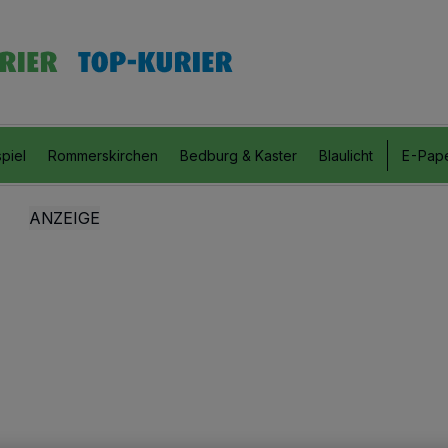
piel
Rommerskirchen
Bedburg & Kaster
Blaulicht
E-Pap