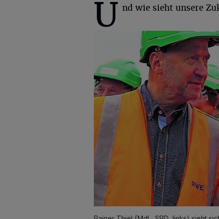
U
nd wie sieht unsere Zu
Rainer Thiel (MdL, SPD, links) sieht s