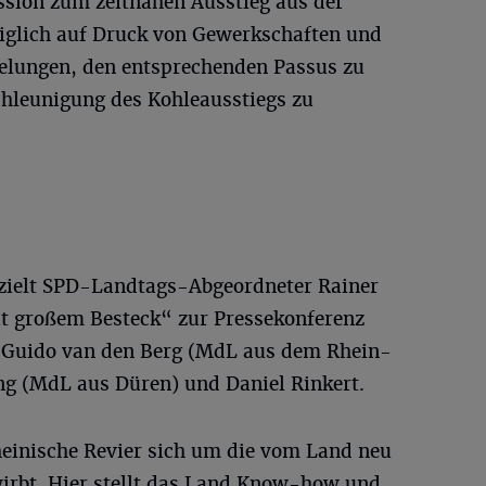
sion zum zeitnahen Ausstieg aus der
iglich auf Druck von Gewerkschaften und
gelungen, den entsprechenden Passus zu
chleunigung des Kohleausstiegs zu
 zielt SPD-Landtags-Abgeordneter Rainer
t großem Besteck“ zur Pressekonferenz
te Guido van den Berg (MdL aus dem Rhein-
ng (MdL aus Düren) und Daniel Rinkert.
heinische Revier sich um die vom Land neu
irbt. Hier stellt das Land Know-how und