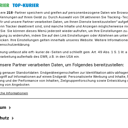
sere
218
-Partner speichern und greifen auf personenbezogene Daten wie Brows
Kennungen auf Ihrem Gerät zu. Durch Auswahl von OK aktivieren Sie Tracking-Te
Wir und unsere Partner verarbeiten Daten, um Ihnen Dienste bereitzustellen“ aufge
 Land haben moralische Verantwortung für unser Revier“
n Tracker deaktiviert sind, sind manche Inhalte und Anzeigen möglicherweise ni
r Sie. Sie können dieses Menü jederzeit wieder aufrufen, um Ihre Einstellungen zu
ligung zu widerrufen, indem Sie auf den Link Einstellungen oder Ablehnen am unte
icken. Ihre Einstellungen gelten innerhalb unseres Website. Weitere Informationen
tenschutzerklärung.
and haben
mung umfasst alle erft-kurier.de-Seiten und schließt gem. Art. 49 Abs. 1 S. 1 lit
rarbeitung außerhalb des EWR, z.B. in den USA ein.
Verantwortung für
nsere Partner verarbeiten Daten, um Folgendes bereitzustellen:
genauer Standortdaten. Endgeräteeigenschaften zur Identifikation aktiv abfrage
griff auf Informationen auf einem Endgerät. Personalisierte Werbung und Inhalte
“
ung und der Performance von Inhalten, Zielgruppenforschung sowie Entwicklung
ng von Angeboten.
che Informationen
ationen für 2017 stehen fest: Daniel
sum
ndestagswahl Hermann Gröhe heraus.
hutz
 dem Weg in den Landtag Rainer Thiel
sten Themen: Wie sieht die Zukunft der