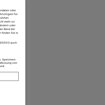
erdaten oder
chnologien für
führten
cht mehr so
 ändern oder
ren Rand der
 finden Sie in
. a DSGVO auch
n. Speichern
, Messung von
 und