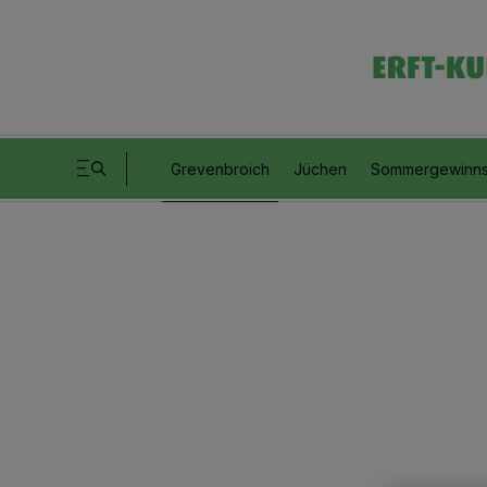
Grevenbroich
Jüchen
Sommergewinns