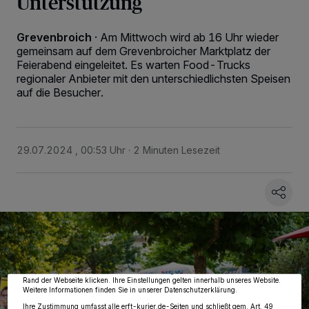
Unterstützung
Grevenbroich
·
Am Mittwoch wird ab 16 Uhr wieder
gemeinsam auf dem Grevenbroicher Marktplatz der
Feierabend eingeleitet. Es warten Food-Trucks
regionaler Anbieter mit den unterschiedlichsten Speisen
auf die Besucher.
29.07.2024 , 00:53 Uhr
2 Minuten Lesezeit
Wir und unsere
218
-Partner speichern und greifen auf personenbezogene Daten
wie Browserdaten oder eindeutige Kennungen auf Ihrem Gerät zu. Durch Auswahl
von OK aktivieren Sie Tracking-Technologien für die unter „Wir und unsere
Partner verarbeiten Daten, um Ihnen Dienste bereitzustellen“ aufgeführten
Zwecke. Wenn Tracker deaktiviert sind, sind manche Inhalte und Anzeigen
möglicherweise nicht mehr so relevant für Sie. Sie können dieses Menü jederzeit
wieder aufrufen, um Ihre Einstellungen zu ändern oder Ihre Einwilligung zu
widerrufen, indem Sie auf den Link Einstellungen oder Ablehnen am unteren
Rand der Webseite klicken. Ihre Einstellungen gelten innerhalb unseres Website.
Weitere Informationen finden Sie in unserer Datenschutzerklärung.
Ihre Zustimmung umfasst alle erft-kurier.de-Seiten und schließt gem. Art. 49