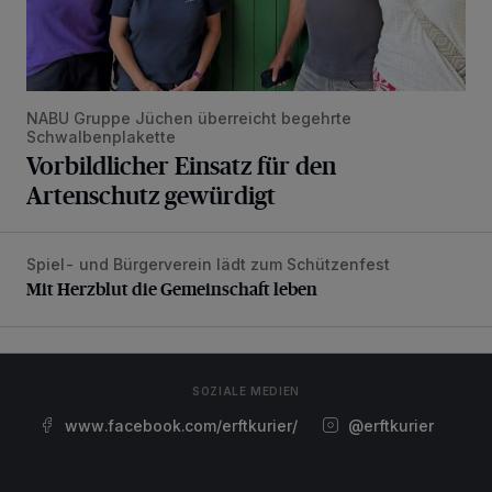
NABU Gruppe Jüchen überreicht begehrte
Schwalbenplakette
Vorbildlicher Einsatz für den
Artenschutz gewürdigt
Spiel- und Bürgerverein lädt zum Schützenfest
Mit Herzblut die Gemeinschaft leben
Mit Herzblut die Gemeinschaft leben
SOZIALE MEDIEN
www.facebook.com/erftkurier/
@erftkurier