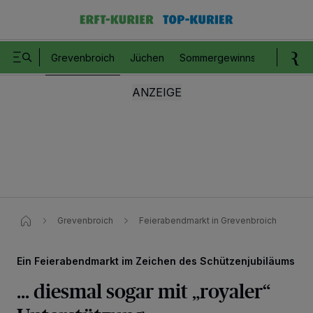
Grevenbroich
Jüchen
Sommergewinnspiel
Romm
Grevenbroich
Feierabendmarkt in Grevenbroich
Ein Feierabendmarkt im Zeichen des Schützenjubiläums
... diesmal sogar mit „royaler“