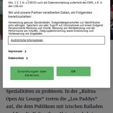
Abs. 1 S. 1 lit. a DSGVO auch die Datenverarbeitung außerhalb des EWR, z.B. in
den USA ein.
Wir und unsere Partner verarbeiten Daten, um Folgendes
bereitzustellen:
Verwendung genauer Standortdaten. Endgeräteeigenschaften zur Identifikation
aktiv abfragen. Speichern von oder Zugriff auf Informationen auf einem Endgerät.
Personalisierte Werbung und Inhalte, Messung von Werbeleistung und der
Performance von Inhalten, Zielgruppenforschung sowie Entwicklung und
Verbesserung von Angeboten.
Ausführliche Informationen
Foto: GFWS/HAAS.KOMMUNIKATION
Impressum
Datenschutz
D
Einstellungen oder
OK
abei gibt es neben Altbewährtem
Ablehnen
diesmal auch erstmals philippinische
Spezialitäten zu probieren. In der „Kultus
Open Air Lounge“ treten die „Los Paddys“
auf, die dem Publikum mit irischen Balladen