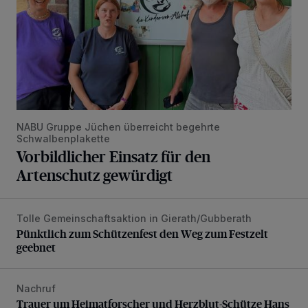
NABU Gruppe Jüchen überreicht begehrte
Schwalbenplakette
Vorbildlicher Einsatz für den
Artenschutz gewürdigt
Tolle Gemeinschaftsaktion in Gierath/Gubberath
Pünktlich zum Schützenfest den Weg zum Festzelt geebne
Pünktlich zum Schützenfest den Weg zum Festzelt
geebnet
Nachruf
Trauer um Heimatforscher und Herzblut-Schütze Hans W
Trauer um Heimatforscher und Herzblut-Schütze Hans