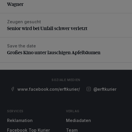
Wagner
Zeugen gesucht
Senior wird bei Unfall schwer verletzt
Senior wird bei Unfall schwer verletzt
Save the date
Großes Kino unter lauschigen Apfelbäumen
Großes Kino unter lauschigen Apfelbäumen
SOZIALE MEDIEN
www.facebook.com/erftkurier/
@erftkurier
SERVICES
VERLAG
Reklamation
Mediadaten
Facebook Top Kurier
Team