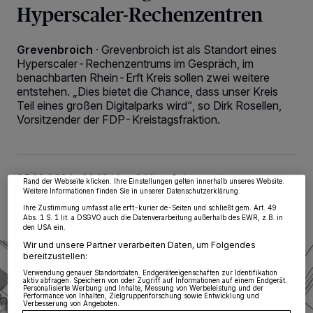
Hyperscaler-Rechenzentren
Grevenbroich
·
Grevenbroich ist als Standort eines
Hyperscaler-Rechenzentrums im Gespräch, im
benachbarten Rhein-Erft Kreis sollen zwei weitere
entstehen. „Dies bietet die Chance, dass unser Kreis
Teil eines großen Digitalparks wird“, so Dirk Rosellen,
Wir und unsere
218
-Partner speichern und greifen auf personenbezogene Daten
wie Browserdaten oder eindeutige Kennungen auf Ihrem Gerät zu. Durch Auswahl
Vorsitzender der FDP-Kreistagsfraktion.
von OK aktivieren Sie Tracking-Technologien für die unter „Wir und unsere
Partner verarbeiten Daten, um Ihnen Dienste bereitzustellen“ aufgeführten
Zwecke. Wenn Tracker deaktiviert sind, sind manche Inhalte und Anzeigen
möglicherweise nicht mehr so relevant für Sie. Sie können dieses Menü jederzeit
wieder aufrufen, um Ihre Einstellungen zu ändern oder Ihre Einwilligung zu
widerrufen, indem Sie auf den Link Einstellungen oder Ablehnen am unteren
25.09.2024 , 09:39 Uhr
2 Minuten Lesezeit
Rand der Webseite klicken. Ihre Einstellungen gelten innerhalb unseres Website.
Weitere Informationen finden Sie in unserer Datenschutzerklärung.
Ihre Zustimmung umfasst alle erft-kurier.de-Seiten und schließt gem. Art. 49
Abs. 1 S. 1 lit. a DSGVO auch die Datenverarbeitung außerhalb des EWR, z.B. in
den USA ein.
Wir und unsere Partner verarbeiten Daten, um Folgendes
bereitzustellen:
Verwendung genauer Standortdaten. Endgeräteeigenschaften zur Identifikation
aktiv abfragen. Speichern von oder Zugriff auf Informationen auf einem Endgerät.
Personalisierte Werbung und Inhalte, Messung von Werbeleistung und der
Performance von Inhalten, Zielgruppenforschung sowie Entwicklung und
Verbesserung von Angeboten.