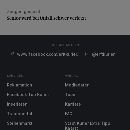
Zeugen gesucht
Senior wird bei Unfall schwer verletzt
Senior wird bei Unfall schwer verletzt
SOZIALE MEDIEN
www.facebook.com/erftkurier/
@erftkurier
SERVICES
VERLAG
Reklamation
Mediadaten
Facebook Top Kurier
Team
Inserieren
Karriere
Trauerportal
FAQ
Stellenmarkt
Stadt Kurier Extra Tipp
Kaarst