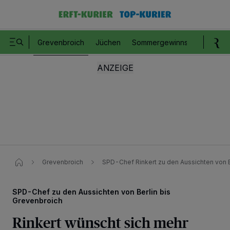
Grevenbroich
Jüchen
Sommergewinnspiel
Romm
Grevenbroich
SPD-Chef Rinkert zu den Aussichten von B
SPD-Chef zu den Aussichten von Berlin bis
Grevenbroich
Rinkert wünscht sich mehr
Wir und unsere
218
-Partner speichern und greifen auf personenbezogene Daten