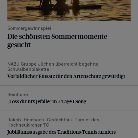
Sommergewinnspiel
Die schönsten Sommermomente
gesucht
NABU Gruppe Jüchen überreicht begehrte
Vorbildlicher Einsatz für den Artenschutz gewürdigt
Schwalbenplakette
Vorbildlicher Einsatz für den Artenschutz gewürdigt
Reinhören
„Loss dir nix jefalle“ in 7 Tage 1 Song
„Loss dir nix jefalle“ in 7 Tage 1 Song
Jakob-Hombach-Gedächtnis-Turnier des
Jubiläumsausgabe des Traditions-Tennisturniers
Hochneukircher TC
Jubiläumsausgabe des Traditions-Tennisturniers