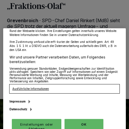
„Fraktions-Olaf“
wie Browserdaten oder eindeutige Kennungen auf Ihrem Gerät zu. Durch Auswahl
von OK aktivieren Sie Tracking-Technologien für die unter „Wir und unsere
Partner verarbeiten Daten, um Ihnen Dienste bereitzustellen“ aufgeführten
Zwecke. Wenn Tracker deaktiviert sind, sind manche Inhalte und Anzeigen
möglicherweise nicht mehr so relevant für Sie. Sie können dieses Menü jederzeit
Grevenbroich
·
SPD-Chef Daniel Rinkert (MdB) sieht
wieder aufrufen, um Ihre Einstellungen zu ändern oder Ihre Einwilligung zu
die SPD trotz der aktuell mageren Umfrage- und
widerrufen, indem Sie auf den Link Einstellungen oder Ablehnen am unteren
Wahlwerte immer noch als Volkspartei. Und er
Rand der Webseite klicken. Ihre Einstellungen gelten innerhalb unseres Website.
Weitere Informationen finden Sie in unserer Datenschutzerklärung.
prophezeit für die Kommunalwahlen im kommenden
Ihre Zustimmung umfasst alle erft-kurier.de-Seiten und schließt gem. Art. 49
Jahr, dass alle vier „roten“ Bürgermeister (treten diese
Abs. 1 S. 1 lit. a DSGVO auch die Datenverarbeitung außerhalb des EWR, z.B. in
also alle wieder an?) wiedergewählt werden.
den USA ein.
Wir und unsere Partner verarbeiten Daten, um Folgendes
bereitzustellen:
Verwendung genauer Standortdaten. Endgeräteeigenschaften zur Identifikation
aktiv abfragen. Speichern von oder Zugriff auf Informationen auf einem Endgerät.
21.09.2024 , 00:49 Uhr
Eine Minute Lesezeit
Personalisierte Werbung und Inhalte, Messung von Werbeleistung und der
Performance von Inhalten, Zielgruppenforschung sowie Entwicklung und
Verbesserung von Angeboten.
Ausführliche Informationen
Impressum
Datenschutz
Einstellungen oder
OK
Ablehnen