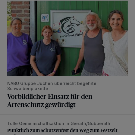
Vorbildlicher Einsatz für den Artenschutz gewürdigt
NABU Gruppe Jüchen überreicht begehrte
Schwalbenplakette
Vorbildlicher Einsatz für den
Artenschutz gewürdigt
Tolle Gemeinschaftsaktion in Gierath/Gubberath
Pünktlich zum Schützenfest den Weg zum Festzelt geebne
Pünktlich zum Schützenfest den Weg zum Festzelt