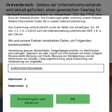
Partner verarbeiten Daten, um Ihnen Dienste bereitzustellen“ aufgeführten
Grevenbroich
·
Seitens der Unternehmensverbände
Zwecke. Wenn Tracker deaktiviert sind, sind manche Inhalte und Anzeigen
möglicherweise nicht mehr so relevant für Sie. Sie können dieses Menü jederzeit
wird aktuell gefordert, einen gesetzlichen Feiertag für
wieder aufrufen, um Ihre Einstellungen zu ändern oder Ihre Einwilligung zu
Verteidigungsausgaben zu streichen. Für die CDA des
widerrufen, indem Sie auf den Link Einstellungen oder Ablehnen am unteren
Rand der Webseite klicken. Ihre Einstellungen gelten innerhalb unseres Website.
Rhein-Kreises ist das der falsche Weg.
Weitere Informationen finden Sie in unserer Datenschutzerklärung.
Ihre Zustimmung umfasst alle erft-kurier.de-Seiten und schließt gem. Art. 49
Abs. 1 S. 1 lit. a DSGVO auch die Datenverarbeitung außerhalb des EWR, z.B. in
den USA ein.
31.03.2025 , 12:13 Uhr
Eine Minute Lesezeit
Wir und unsere Partner verarbeiten Daten, um Folgendes
bereitzustellen:
Verwendung genauer Standortdaten. Endgeräteeigenschaften zur Identifikation
aktiv abfragen. Speichern von oder Zugriff auf Informationen auf einem Endgerät.
Personalisierte Werbung und Inhalte, Messung von Werbeleistung und der
Performance von Inhalten, Zielgruppenforschung sowie Entwicklung und
Verbesserung von Angeboten.
Ausführliche Informationen
Impressum
Datenschutz
Einstellungen oder
OK
Ablehnen