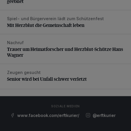
geebnet
Spiel- und Bürgerverein lädt zum Schützenfest
Mit Herzblut die Gemeinschaft leben
Mit Herzblut die Gemeinschaft leben
Nachruf
Trauer um Heimatforscher und Herzblut-Schütze Hans W
Trauer um Heimatforscher und Herzblut-Schütze Hans
Wagner
Zeugen gesucht
Senior wird bei Unfall schwer verletzt
Senior wird bei Unfall schwer verletzt
SOZIALE MEDIEN
www.facebook.com/erftkurier/
@erftkurier