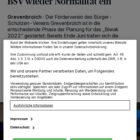
BSV wieder Normalität ein
Wir und unsere
218
-Partner speichern und greifen auf personenbezogene Daten
wie Browserdaten oder eindeutige Kennungen auf Ihrem Gerät zu. Durch Auswahl
Grevenbroich
·
Der Förderverein des Bürger-
von OK aktivieren Sie Tracking-Technologien für die unter „Wir und unsere
Partner verarbeiten Daten, um Ihnen Dienste bereitzustellen“ aufgeführten
Schützen-Vereins Grevenbroich ist in die
Zwecke. Wenn Tracker deaktiviert sind, sind manche Inhalte und Anzeigen
entscheidende Phase der Planung für das „Biwak
möglicherweise nicht mehr so relevant für Sie. Sie können dieses Menü jederzeit
wieder aufrufen, um Ihre Einstellungen zu ändern oder Ihre Einwilligung zu
2022“ gestartet: Bereits Ende Juni trafen sich die
widerrufen, indem Sie auf den Link Einstellungen oder Ablehnen am unteren
beteiligten Züge, Vertreter des „Biwak-Teams“ und der
Rand der Webseite klicken. Ihre Einstellungen gelten innerhalb unseres Website.
Vorstand, um letzte Details zu besprechen.
Weitere Informationen finden Sie in unserer Datenschutzerklärung.
Ihre Zustimmung umfasst alle erft-kurier.de-Seiten und schließt gem. Art. 49
Abs. 1 S. 1 lit. a DSGVO auch die Datenverarbeitung außerhalb des EWR, z.B. in
den USA ein.
Wir und unsere Partner verarbeiten Daten, um Folgendes
07.08.2022 , 00:53 Uhr
Eine Minute Lesezeit
bereitzustellen:
Verwendung genauer Standortdaten. Endgeräteeigenschaften zur Identifikation
aktiv abfragen. Speichern von oder Zugriff auf Informationen auf einem Endgerät.
Personalisierte Werbung und Inhalte, Messung von Werbeleistung und der
Performance von Inhalten, Zielgruppenforschung sowie Entwicklung und
Verbesserung von Angeboten.
Ausführliche Informationen
Impressum
Datenschutz