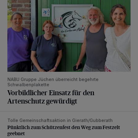
NABU Gruppe Jüchen überreicht begehrte
Schwalbenplakette
Vorbildlicher Einsatz für den
Artenschutz gewürdigt
Tolle Gemeinschaftsaktion in Gierath/Gubberath
Pünktlich zum Schützenfest den Weg zum Festzelt geebne
Pünktlich zum Schützenfest den Weg zum Festzelt
geebnet