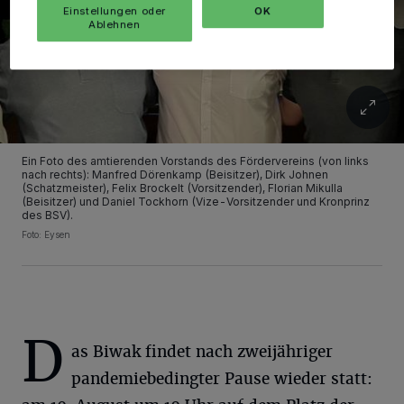
Einstellungen oder
OK
Ablehnen
Ein Foto des amtierenden Vorstands des Fördervereins (von links
nach rechts): Manfred Dörenkamp (Beisitzer), Dirk Johnen
(Schatzmeister), Felix Brockelt (Vorsitzender), Florian Mikulla
(Beisitzer) und Daniel Tockhorn (Vize-Vorsitzender und Kronprinz
des BSV).
Foto: Eysen
D
as Biwak findet nach zweijähriger
pandemiebedingter Pause wieder statt: