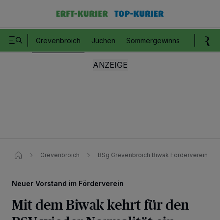
Grevenbroich
Jüchen
Sommergewinnspiel
Romm
Grevenbroich
BSg Grevenbroich Biwak Förderverein
Neuer Vorstand im Förderverein
Mit dem Biwak kehrt für den