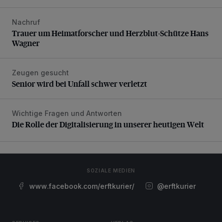
Nachruf
Trauer um Heimatforscher und Herzblut-Schütze Hans W
Trauer um Heimatforscher und Herzblut-Schütze Hans
Wagner
Zeugen gesucht
Senior wird bei Unfall schwer verletzt
Senior wird bei Unfall schwer verletzt
Wichtige Fragen und Antworten
Die Rolle der Digitalisierung in unserer heutigen Welt
Die Rolle der Digitalisierung in unserer heutigen Welt
SOZIALE MEDIEN
www.facebook.com/erftkurier/
@erftkurier