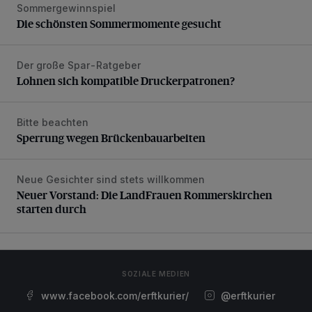
Sommergewinnspiel
Die schönsten Sommermomente gesucht
Die schönsten Sommermomente gesucht
Der große Spar-Ratgeber
Lohnen sich kompatible Druckerpatronen?
Lohnen sich kompatible Druckerpatronen?
Bitte beachten
Sperrung wegen Brückenbauarbeiten
Sperrung wegen Brückenbauarbeiten
Neue Gesichter sind stets willkommen
Neuer Vorstand: Die LandFrauen Rommerskirchen starten 
Neuer Vorstand: Die LandFrauen Rommerskirchen
starten durch
SOZIALE MEDIEN
www.facebook.com/erftkurier/
@erftkurier