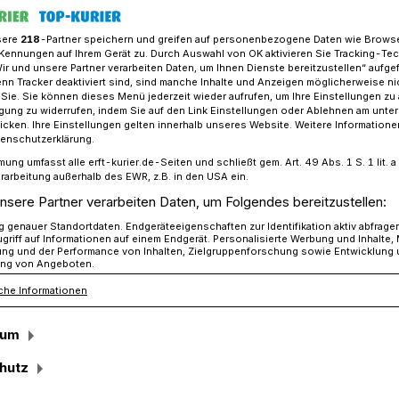
sere
218
-Partner speichern und greifen auf personenbezogene Daten wie Brows
Kennungen auf Ihrem Gerät zu. Durch Auswahl von OK aktivieren Sie Tracking-Te
Wir und unsere Partner verarbeiten Daten, um Ihnen Dienste bereitzustellen“ aufge
w voll: Unternehmerschaft Niederrhein bekommt 440 Päckchen für 
n Tracker deaktiviert sind, sind manche Inhalte und Anzeigen möglicherweise ni
r Sie. Sie können dieses Menü jederzeit wieder aufrufen, um Ihre Einstellungen zu
ligung zu widerrufen, indem Sie auf den Link Einstellungen oder Ablehnen am unte
icken. Ihre Einstellungen gelten innerhalb unseres Website. Weitere Informationen
hein bekommt 440 Päckchen für
tenschutzerklärung.
n
mung umfasst alle erft-kurier.de-Seiten und schließt gem. Art. 49 Abs. 1 S. 1 lit
rarbeitung außerhalb des EWR, z.B. in den USA ein.
oll
nsere Partner verarbeiten Daten, um Folgendes bereitzustellen:
genauer Standortdaten. Endgeräteeigenschaften zur Identifikation aktiv abfrage
griff auf Informationen auf einem Endgerät. Personalisierte Werbung und Inhalte
ung und der Performance von Inhalten, Zielgruppenforschung sowie Entwicklung
ng von Angeboten.
fterin der Aktion „Weihnachten im
 „Unternehmerschaft Niederrhein“ über
che Informationen
 aus der Region. Das sind 140 Kartons
sum
hutz