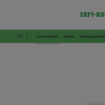
Grevenbroich
Jüchen
Sommergewinns