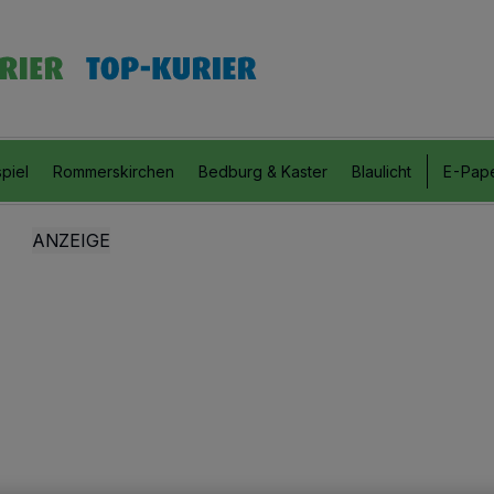
piel
Rommerskirchen
Bedburg & Kaster
Blaulicht
E-Pap