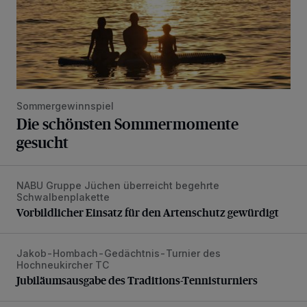
Sommergewinnspiel
Die schönsten Sommermomente
gesucht
NABU Gruppe Jüchen überreicht begehrte
Vorbildlicher Einsatz für den Artenschutz gewürdigt
Schwalbenplakette
Vorbildlicher Einsatz für den Artenschutz gewürdigt
Jakob-Hombach-Gedächtnis-Turnier des
Jubiläumsausgabe des Traditions-Tennisturniers
Hochneukircher TC
Jubiläumsausgabe des Traditions-Tennisturniers