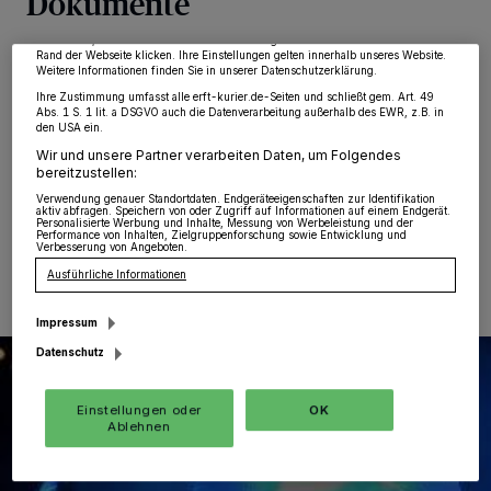
Dokumente
möglicherweise nicht mehr so relevant für Sie. Sie können dieses Menü jederzeit
wieder aufrufen, um Ihre Einstellungen zu ändern oder Ihre Einwilligung zu
widerrufen, indem Sie auf den Link Einstellungen oder Ablehnen am unteren
Grevenbroich
·
Am Mittwoch hat ein unbekannter
Rand der Webseite klicken. Ihre Einstellungen gelten innerhalb unseres Website.
Weitere Informationen finden Sie in unserer Datenschutzerklärung.
Mann offenbar eine Geldbörse aus einem Geschäft an
Ihre Zustimmung umfasst alle erft-kurier.de-Seiten und schließt gem. Art. 49
der Ölgasse in Grevenbroich gestohlen. Nach
Abs. 1 S. 1 lit. a DSGVO auch die Datenverarbeitung außerhalb des EWR, z.B. in
bisherigem Stand der Ermittlungen betrat der
den USA ein.
Tatverdächtige das Sanitätshaus gegen 17.45 Uhr.
Wir und unsere Partner verarbeiten Daten, um Folgendes
bereitzustellen:
Verwendung genauer Standortdaten. Endgeräteeigenschaften zur Identifikation
aktiv abfragen. Speichern von oder Zugriff auf Informationen auf einem Endgerät.
Personalisierte Werbung und Inhalte, Messung von Werbeleistung und der
Performance von Inhalten, Zielgruppenforschung sowie Entwicklung und
21.11.2024 , 12:14 Uhr
Eine Minute Lesezeit
Verbesserung von Angeboten.
Ausführliche Informationen
Impressum
Datenschutz
Einstellungen oder
OK
Ablehnen