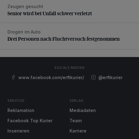
Zeugen gesucht
Senior wird bei Unfall schwer verletzt
Senior wird bei Unfall schwer verletzt
Drogen im Auto
Drei Personen nach Fluchtversuch festgenommen
Drei Personen nach Fluchtversuch festgenommen
SOZIALE MEDIEN
www.facebook.com/erftkurier/
@erftkurier
SERVICES
VERLAG
Reklamation
Mediadaten
Facebook Top Kurier
Team
Inserieren
Karriere