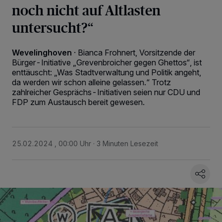
noch nicht auf Altlasten
untersucht?“
Wevelinghoven
·
Bianca Frohnert, Vorsitzende der
Bürger-Initiative „Grevenbroicher gegen Ghettos“, ist
enttäuscht: „Was Stadtverwaltung und Politik angeht,
da werden wir schon alleine gelassen.“ Trotz
zahlreicher Gesprächs-Initiativen seien nur CDU und
FDP zum Austausch bereit gewesen.
25.02.2024 , 00:00 Uhr
3 Minuten Lesezeit
Wir und unsere
218
-Partner speichern und greifen auf personenbezogene Daten
wie Browserdaten oder eindeutige Kennungen auf Ihrem Gerät zu. Durch Auswahl
von OK aktivieren Sie Tracking-Technologien für die unter „Wir und unsere
Partner verarbeiten Daten, um Ihnen Dienste bereitzustellen“ aufgeführten
Zwecke. Wenn Tracker deaktiviert sind, sind manche Inhalte und Anzeigen