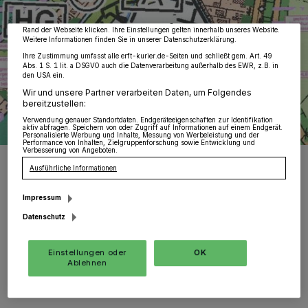
möglicherweise nicht mehr so relevant für Sie. Sie können dieses Menü jederzeit
wieder aufrufen, um Ihre Einstellungen zu ändern oder Ihre Einwilligung zu
widerrufen, indem Sie auf den Link Einstellungen oder Ablehnen am unteren
Rand der Webseite klicken. Ihre Einstellungen gelten innerhalb unseres Website.
Weitere Informationen finden Sie in unserer Datenschutzerklärung.
Ihre Zustimmung umfasst alle erft-kurier.de-Seiten und schließt gem. Art. 49
Abs. 1 S. 1 lit. a DSGVO auch die Datenverarbeitung außerhalb des EWR, z.B. in
den USA ein.
Wir und unsere Partner verarbeiten Daten, um Folgendes
bereitzustellen:
Verwendung genauer Standortdaten. Endgeräteeigenschaften zur Identifikation
aktiv abfragen. Speichern von oder Zugriff auf Informationen auf einem Endgerät.
Personalisierte Werbung und Inhalte, Messung von Werbeleistung und der
Performance von Inhalten, Zielgruppenforschung sowie Entwicklung und
Verbesserung von Angeboten.
Das „Lange-Walker“-Gelände zwischen Wevelinghoven und
Kapellen, das sich im Besitz der „NRW.Urban“ befindet, soll im
Ausführliche Informationen
vorderen Bereich Standort für Flüchtlingscontainer werden.
Allerdings, so die Bürger-Initiativler, sei nie untersucht worden, ob
Impressum
es dort auch so wie im großen Rest des Geländes Altlasten gibt.
Von der Landesbehörde gebe es „leider keine konstruktive
Datenschutz
Resonanz“, so Bianca Frohnert.
Foto: KV/repro: KV
Einstellungen oder
OK
Ablehnen