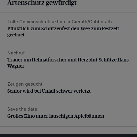
Artenschutz gewürdigt
Tolle Gemeinschaftsaktion in Gierath/Gubberath
Pünktlich zum Schützenfest den Weg zum Festzelt geebne
Pünktlich zum Schützenfest den Weg zum Festzelt
geebnet
Nachruf
Trauer um Heimatforscher und Herzblut-Schütze Hans W
Trauer um Heimatforscher und Herzblut-Schütze Hans
Wagner
Zeugen gesucht
Senior wird bei Unfall schwer verletzt
Senior wird bei Unfall schwer verletzt
Save the date
Großes Kino unter lauschigen Apfelbäumen
Großes Kino unter lauschigen Apfelbäumen