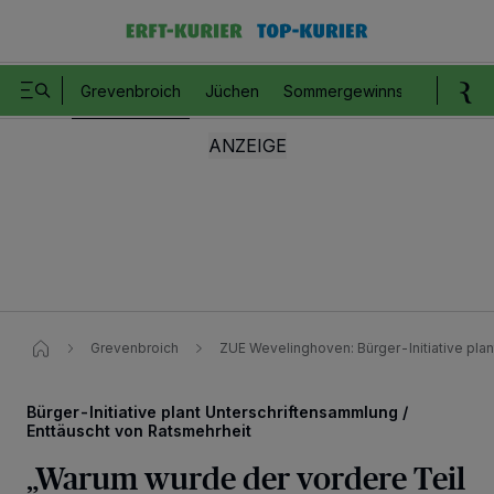
Grevenbroich
Jüchen
Sommergewinnspiel
Romm
Grevenbroich
ZUE Wevelinghoven: Bürger-Initiative pla
Bürger-Initiative plant Unterschriftensammlung /
Enttäuscht von Ratsmehrheit
„Warum wurde der vordere Teil