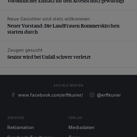
Vorbildlicher Einsatz für den Artenschutz gewürdigt
Neue Gesichter sind stets willkommen
Neuer Vorstand: Die LandFrauen Rommerskirchen starten 
Neuer Vorstand: Die LandFrauen Rommerskirchen
starten durch
Zeugen gesucht
Senior wird bei Unfall schwer verletzt
Senior wird bei Unfall schwer verletzt
SOZIALE MEDIEN
www.facebook.com/erftkurier/
@erftkurier
SERVICES
VERLAG
Reklamation
Mediadaten