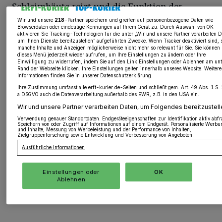
Schleimhäute reizt und die Funktion der
Lunge beeinträchtigt.
Wir und unsere
218
-Partner speichern und greifen auf personenbezogene Daten wie
Browserdaten oder eindeutige Kennungen auf Ihrem Gerät zu. Durch Auswahl von OK
aktivieren Sie Tracking-Technologien für die unter „Wir und unsere Partner verarbeiten D
um Ihnen Dienste bereitzustellen“ aufgeführten Zwecke. Wenn Tracker deaktiviert sind, 
Besonders gefährdet sind Kinder, Senioren
manche Inhalte und Anzeigen möglicherweise nicht mehr so relevant für Sie. Sie können
dieses Menü jederzeit wieder aufrufen, um Ihre Einstellungen zu ändern oder Ihre
und Menschen mit bestehenden Krankheiten
Einwilligung zu widerrufen, indem Sie auf den Link Einstellungen oder Ablehnen am un
Rand der Webseite klicken. Ihre Einstellungen gelten innerhalb unseres Website. Weitere
Informationen finden Sie in unserer Datenschutzerklärung.
der Atemwege. Laut einer Studie des
Ihre Zustimmung umfasst alle erft-kurier.de-Seiten und schließt gem. Art. 49 Abs. 1 S. 1
Helmholtz Zentrums München aus dem Jahr
a DSGVO auch die Datenverarbeitung außerhalb des EWR, z.B. in den USA ein.
2024 gibt es einen Zusammenhang zwischen
Wir und unsere Partner verarbeiten Daten, um Folgendes bereitzustell
Verwendung genauer Standortdaten. Endgeräteeigenschaften zur Identifikation aktiv abfr
einer Feinstaubbelastung und der
Speichern von oder Zugriff auf Informationen auf einem Endgerät. Personalisierte Werbu
und Inhalte, Messung von Werbeleistung und der Performance von Inhalten,
Zielgruppenforschung sowie Entwicklung und Verbesserung von Angeboten.
Verschlimmerung von Erkrankungen der
Ausführliche Informationen
Atemwege, besonders bei Asthmatikern. Diese
Studie hat außerdem gezeigt, dass langfristige
Impressum
Einstellungen oder
OK
Ablehnen
Belastung mit Schadstoffen das Risiko für
Datenschutz
Lungenkrebs erhöht.