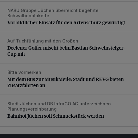
NABU Gruppe Jüchen überreicht begehrte
Vorbildlicher Einsatz für den Artenschutz gewürdigt
Schwalbenplakette
Vorbildlicher Einsatz für den Artenschutz gewürdigt
Auf Tuchfühlung mit den Großen
Deelener Golfer mischt beim Bastian-Schweinsteiger-Cup 
Deelener Golfer mischt beim Bastian-Schweinsteiger-
Cup mit
Bitte vormerken
Mit dem Bus zur MusikMeile: Stadt und REVG bieten Zusat
Mit dem Bus zur MusikMeile: Stadt und REVG bieten
Zusatzfahrten an
Stadt Jüchen und DB InfraGO AG unterzeichnen
Bahnhof Jüchen soll Schmuckstück werden
Planungsvereinbarung
Bahnhof Jüchen soll Schmuckstück werden