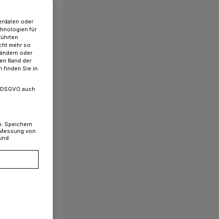
erdaten oder
chnologien für
führten
cht mehr so
 ändern oder
ren Rand der
 finden Sie in
. a DSGVO auch
n. Speichern
, Messung von
 und