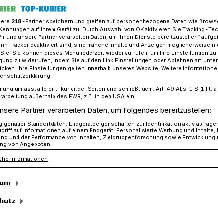
sere
218
-Partner speichern und greifen auf personenbezogene Daten wie Brows
Kennungen auf Ihrem Gerät zu. Durch Auswahl von OK aktivieren Sie Tracking-Te
Wir und unsere Partner verarbeiten Daten, um Ihnen Dienste bereitzustellen“ aufge
an Erft und Gillbach: Bürgermeister entmachtet!
n Tracker deaktiviert sind, sind manche Inhalte und Anzeigen möglicherweise ni
r Sie. Sie können dieses Menü jederzeit wieder aufrufen, um Ihre Einstellungen zu
ligung zu widerrufen, indem Sie auf den Link Einstellungen oder Ablehnen am unte
icken. Ihre Einstellungen gelten innerhalb unseres Website. Weitere Informationen
ch
tenschutzerklärung.
mung umfasst alle erft-kurier.de-Seiten und schließt gem. Art. 49 Abs. 1 S. 1 lit
er entmachtet!
rarbeitung außerhalb des EWR, z.B. in den USA ein.
nsere Partner verarbeiten Daten, um Folgendes bereitzustellen:
genauer Standortdaten. Endgeräteeigenschaften zur Identifikation aktiv abfrage
griff auf Informationen auf einem Endgerät. Personalisierte Werbung und Inhalte
Narren sind los. Und die Bürgermeister an
ung und der Performance von Inhalten, Zielgruppenforschung sowie Entwicklung
ng von Angeboten.
t mal Pause: Der Rathaussturm an
che Informationen
n närrischen Tage ein.
sum
hutz
Lesezeit