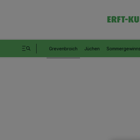
Grevenbroich
Jüchen
Sommergewinns