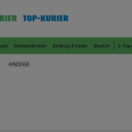
piel
Rommerskirchen
Bedburg & Kaster
Blaulicht
E-Pap