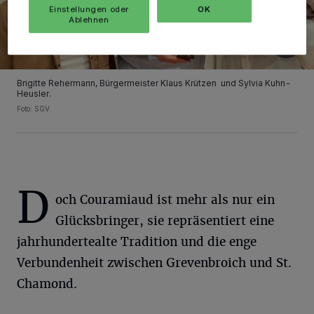
Einstellungen oder
OK
Ablehnen
Brigitte Rehermann, Bürgermeister Klaus Krützen und Sylvia Kuhn-
Heusler.
Foto: SGV.
D
och Couramiaud ist mehr als nur ein
Glücksbringer, sie repräsentiert eine
jahrhundertealte Tradition und die enge
Verbundenheit zwischen Grevenbroich und St.
Chamond.