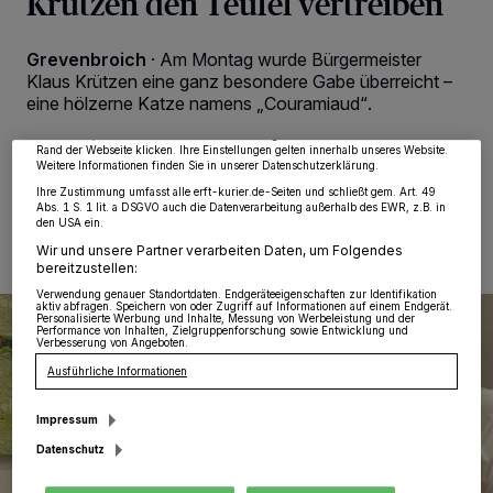
Krützen den Teufel vertreiben
Wir und unsere
218
-Partner speichern und greifen auf personenbezogene Daten
wie Browserdaten oder eindeutige Kennungen auf Ihrem Gerät zu. Durch Auswahl
Grevenbroich
·
Am Montag wurde Bürgermeister
von OK aktivieren Sie Tracking-Technologien für die unter „Wir und unsere
Partner verarbeiten Daten, um Ihnen Dienste bereitzustellen“ aufgeführten
Klaus Krützen eine ganz besondere Gabe überreicht –
Zwecke. Wenn Tracker deaktiviert sind, sind manche Inhalte und Anzeigen
eine hölzerne Katze namens „Couramiaud“.
möglicherweise nicht mehr so relevant für Sie. Sie können dieses Menü jederzeit
wieder aufrufen, um Ihre Einstellungen zu ändern oder Ihre Einwilligung zu
widerrufen, indem Sie auf den Link Einstellungen oder Ablehnen am unteren
Rand der Webseite klicken. Ihre Einstellungen gelten innerhalb unseres Website.
Weitere Informationen finden Sie in unserer Datenschutzerklärung.
08.12.2023 , 11:25 Uhr
Eine Minute Lesezeit
Ihre Zustimmung umfasst alle erft-kurier.de-Seiten und schließt gem. Art. 49
Abs. 1 S. 1 lit. a DSGVO auch die Datenverarbeitung außerhalb des EWR, z.B. in
den USA ein.
Wir und unsere Partner verarbeiten Daten, um Folgendes
bereitzustellen:
Verwendung genauer Standortdaten. Endgeräteeigenschaften zur Identifikation
aktiv abfragen. Speichern von oder Zugriff auf Informationen auf einem Endgerät.
Personalisierte Werbung und Inhalte, Messung von Werbeleistung und der
Performance von Inhalten, Zielgruppenforschung sowie Entwicklung und
Verbesserung von Angeboten.
Ausführliche Informationen
Impressum
Datenschutz