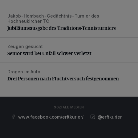
Jakob-Hombach-Gedächtnis-Turnier des
Jubiläumsausgabe des Traditions-Tennisturniers
Hochneukircher TC
Jubiläumsausgabe des Traditions-Tennisturniers
Zeugen gesucht
Senior wird bei Unfall schwer verletzt
Senior wird bei Unfall schwer verletzt
Drogen im Auto
Drei Personen nach Fluchtversuch festgenommen
Drei Personen nach Fluchtversuch festgenommen
SOZIALE MEDIEN
www.facebook.com/erftkurier/
@erftkurier