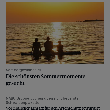
Die schönsten Sommermomente gesucht
Sommergewinnspiel
Die schönsten Sommermomente
gesucht
NABU Gruppe Jüchen überreicht begehrte
Vorbildlicher Einsatz für den Artenschutz gewürdigt
Schwalbenplakette
Vorbildlicher Einsatz für den Artenschutz gewürdigt