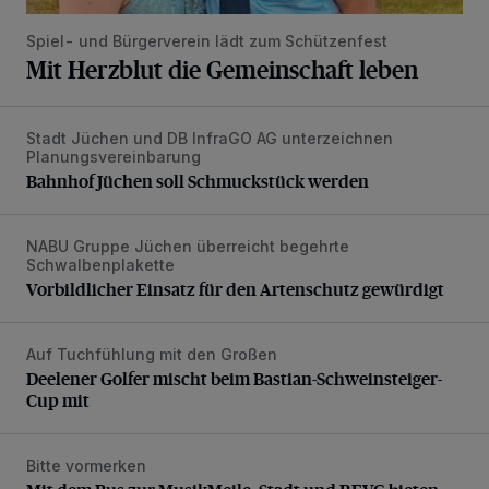
Spiel- und Bürgerverein lädt zum Schützenfest
Mit Herzblut die Gemeinschaft leben
Stadt Jüchen und DB InfraGO AG unterzeichnen
Bahnhof Jüchen soll Schmuckstück werden
Planungsvereinbarung
Bahnhof Jüchen soll Schmuckstück werden
NABU Gruppe Jüchen überreicht begehrte
Vorbildlicher Einsatz für den Artenschutz gewürdigt
Schwalbenplakette
Vorbildlicher Einsatz für den Artenschutz gewürdigt
Auf Tuchfühlung mit den Großen
Deelener Golfer mischt beim Bastian-Schweinsteiger-Cup 
Deelener Golfer mischt beim Bastian-Schweinsteiger-
Cup mit
Bitte vormerken
Mit dem Bus zur MusikMeile: Stadt und REVG bieten Zusat