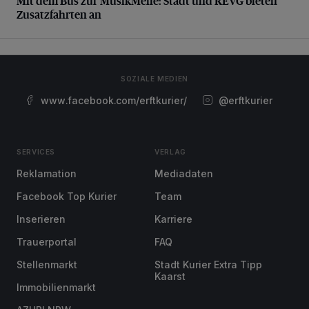
Mit dem Bus zur MusikMeile: Stadt und REVG bieten
Zusatzfahrten an
SOZIALE MEDIEN
www.facebook.com/erftkurier/
@erftkurier
SERVICES
VERLAG
Reklamation
Mediadaten
Facebook Top Kurier
Team
Inserieren
Karriere
Trauerportal
FAQ
Stellenmarkt
Stadt Kurier Extra Tipp
Kaarst
Immobilienmarkt