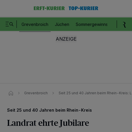
Grevenbroich
Jüchen
Sommergewinnspiel
Romm
Grevenbroich
Seit 25 und 40 Jahren beim Rhein-Kreis: L
Seit 25 und 40 Jahren beim Rhein-Kreis
Landrat ehrte Jubilare
Wir und unsere
218
-Partner speichern und greifen auf personenbezogene Daten