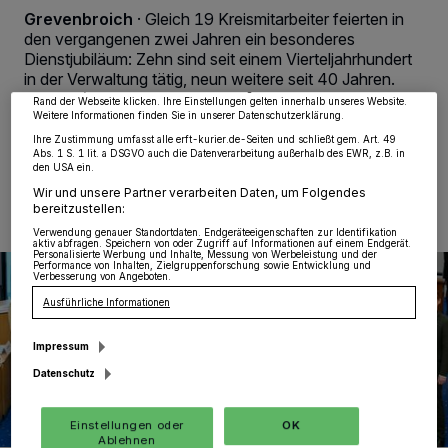
wie Browserdaten oder eindeutige Kennungen auf Ihrem Gerät zu. Durch Auswahl
Grevenbroich
·
Gleich 19 Kreismitarbeiter feierten in
von OK aktivieren Sie Tracking-Technologien für die unter „Wir und unsere
Partner verarbeiten Daten, um Ihnen Dienste bereitzustellen“ aufgeführten
den vergangenen zwei Jahren ein besonderes
Zwecke. Wenn Tracker deaktiviert sind, sind manche Inhalte und Anzeigen
Dienstjubiläum: Zehn sind seit einem Vierteljahrhundert
möglicherweise nicht mehr so relevant für Sie. Sie können dieses Menü jederzeit
wieder aufrufen, um Ihre Einstellungen zu ändern oder Ihre Einwilligung zu
in der Verwaltung tätig, neun weitere seit 40 Jahren.
widerrufen, indem Sie auf den Link Einstellungen oder Ablehnen am unteren
Rand der Webseite klicken. Ihre Einstellungen gelten innerhalb unseres Website.
Weitere Informationen finden Sie in unserer Datenschutzerklärung.
Ihre Zustimmung umfasst alle erft-kurier.de-Seiten und schließt gem. Art. 49
Abs. 1 S. 1 lit. a DSGVO auch die Datenverarbeitung außerhalb des EWR, z.B. in
07.12.2023 , 15:03 Uhr
Eine Minute Lesezeit
den USA ein.
Wir und unsere Partner verarbeiten Daten, um Folgendes
bereitzustellen:
Verwendung genauer Standortdaten. Endgeräteeigenschaften zur Identifikation
aktiv abfragen. Speichern von oder Zugriff auf Informationen auf einem Endgerät.
Personalisierte Werbung und Inhalte, Messung von Werbeleistung und der
Performance von Inhalten, Zielgruppenforschung sowie Entwicklung und
Verbesserung von Angeboten.
Ausführliche Informationen
Impressum
Datenschutz
Einstellungen oder
OK
Ablehnen