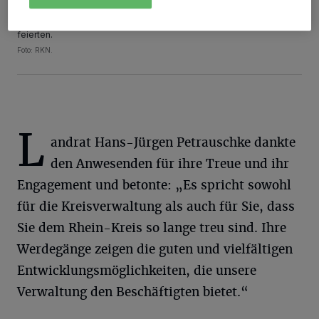
Landrat Hans-Jürgen Petrauschke gratulierte den Kreismitarbeitern,
die ihr 25- und 40-jähriges Dienstjubiläum beim Rhein-Kreis
feierten.
Foto: RKN.
L
andrat Hans-Jürgen Petrauschke dankte
den Anwesenden für ihre Treue und ihr
Engagement und betonte: „Es spricht sowohl
für die Kreisverwaltung als auch für Sie, dass
Sie dem Rhein-Kreis so lange treu sind. Ihre
Werdegänge zeigen die guten und vielfältigen
Entwicklungsmöglichkeiten, die unsere
Verwaltung den Beschäftigten bietet.“