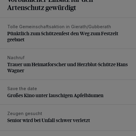
Artenschutz gewürdigt
Tolle Gemeinschaftsaktion in Gierath/Gubberath
Pünktlich zum Schützenfest den Weg zum Festzelt geebne
Pünktlich zum Schützenfest den Weg zum Festzelt
geebnet
Nachruf
Trauer um Heimatforscher und Herzblut-Schütze Hans W
Trauer um Heimatforscher und Herzblut-Schütze Hans
Wagner
Save the date
Großes Kino unter lauschigen Apfelbäumen
Großes Kino unter lauschigen Apfelbäumen
Zeugen gesucht
Senior wird bei Unfall schwer verletzt
Senior wird bei Unfall schwer verletzt