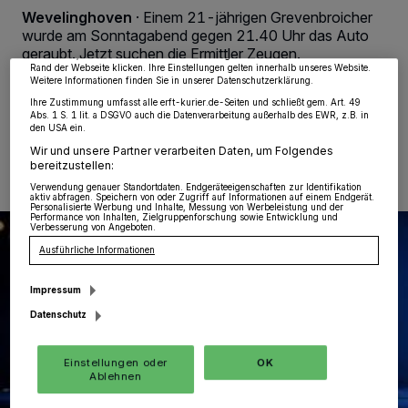
Partner verarbeiten Daten, um Ihnen Dienste bereitzustellen“ aufgeführten
Wevelinghoven
·
Einem 21-jährigen Grevenbroicher
Zwecke. Wenn Tracker deaktiviert sind, sind manche Inhalte und Anzeigen
möglicherweise nicht mehr so relevant für Sie. Sie können dieses Menü jederzeit
wurde am Sonntagabend gegen 21.40 Uhr das Auto
wieder aufrufen, um Ihre Einstellungen zu ändern oder Ihre Einwilligung zu
geraubt. Jetzt suchen die Ermittler Zeugen.
widerrufen, indem Sie auf den Link Einstellungen oder Ablehnen am unteren
Rand der Webseite klicken. Ihre Einstellungen gelten innerhalb unseres Website.
Weitere Informationen finden Sie in unserer Datenschutzerklärung.
Ihre Zustimmung umfasst alle erft-kurier.de-Seiten und schließt gem. Art. 49
Abs. 1 S. 1 lit. a DSGVO auch die Datenverarbeitung außerhalb des EWR, z.B. in
04.02.2025 , 00:36 Uhr
Eine Minute Lesezeit
den USA ein.
Wir und unsere Partner verarbeiten Daten, um Folgendes
bereitzustellen:
Verwendung genauer Standortdaten. Endgeräteeigenschaften zur Identifikation
aktiv abfragen. Speichern von oder Zugriff auf Informationen auf einem Endgerät.
Personalisierte Werbung und Inhalte, Messung von Werbeleistung und der
Performance von Inhalten, Zielgruppenforschung sowie Entwicklung und
Verbesserung von Angeboten.
Ausführliche Informationen
Impressum
Datenschutz
Einstellungen oder
OK
Ablehnen