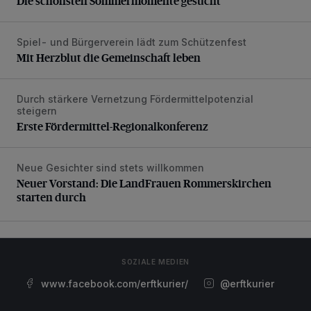
Die schönsten Sommermomente gesucht
Spiel- und Bürgerverein lädt zum Schützenfest
Mit Herzblut die Gemeinschaft leben
Mit Herzblut die Gemeinschaft leben
Durch stärkere Vernetzung Fördermittelpotenzial
Erste Fördermittel-Regionalkonferenz
steigern
Erste Fördermittel-Regionalkonferenz
Neue Gesichter sind stets willkommen
Neuer Vorstand: Die LandFrauen Rommerskirchen starten 
Neuer Vorstand: Die LandFrauen Rommerskirchen
starten durch
SOZIALE MEDIEN
www.facebook.com/erftkurier/
@erftkurier