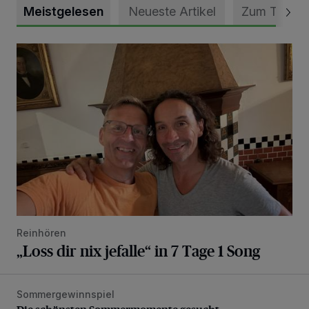
Meistgelesen
Neueste Artikel
Zum Thema
„Loss dir nix jefalle“ in 7 Tage 1 Song
Reinhören
„Loss dir nix jefalle“ in 7 Tage 1 Song
Sommergewinnspiel
Die schönsten Sommermomente gesucht