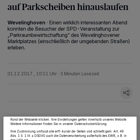
auf Parkscheiben hinauslaufen
Wevelinghoven
·
Einen wirklich interessanten Abend
konnten die Besucher der SPD-Veranstaltung zur
„Parkraumbewirtschaftung“ des Wevelinghovener
Marktplatzes (einschließlich der umgebenden Straßen)
erleben.
01.12.2017 , 10:11 Uhr
3 Minuten Lesezeit
Wir und unsere
218
-Partner speichern und greifen auf personenbezogene Daten
wie Browserdaten oder eindeutige Kennungen auf Ihrem Gerät zu. Durch Auswahl
von OK aktivieren Sie Tracking-Technologien für die unter „Wir und unsere
Partner verarbeiten Daten, um Ihnen Dienste bereitzustellen“ aufgeführten
Zwecke. Wenn Tracker deaktiviert sind, sind manche Inhalte und Anzeigen
möglicherweise nicht mehr so relevant für Sie. Sie können dieses Menü jederzeit
wieder aufrufen, um Ihre Einstellungen zu ändern oder Ihre Einwilligung zu
widerrufen, indem Sie auf den Link Einstellungen oder Ablehnen am unteren
Rand der Webseite klicken. Ihre Einstellungen gelten innerhalb unseres Website.
Weitere Informationen finden Sie in unserer Datenschutzerklärung.
Von Gerhard Müller
Ihre Zustimmung umfasst alle erft-kurier.de-Seiten und schließt gem. Art. 49
Abs. 1 S. 1 lit. a DSGVO auch die Datenverarbeitung außerhalb des EWR, z.B. in