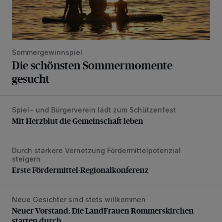
Sommergewinnspiel
Die schönsten Sommermomente
gesucht
Spiel- und Bürgerverein lädt zum Schützenfest
Mit Herzblut die Gemeinschaft leben
Mit Herzblut die Gemeinschaft leben
Durch stärkere Vernetzung Fördermittelpotenzial
Erste Fördermittel-Regionalkonferenz
steigern
Erste Fördermittel-Regionalkonferenz
Neue Gesichter sind stets willkommen
Neuer Vorstand: Die LandFrauen Rommerskirchen starten 
Neuer Vorstand: Die LandFrauen Rommerskirchen
starten durch