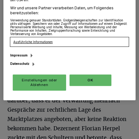
den USA ein.
E
Wir und unsere Partner verarbeiten Daten, um Folgendes
in Abend übrigens, zu dem zwar
bereitzustellen:
Vereinsvertreter, aber nicht die
Verwendung genauer Standortdaten. Endgeräteeigenschaften zur Identifikation
aktiv abfragen. Speichern von oder Zugriff auf Informationen auf einem Endgerät.
betroffenen Händler eingeladen worden
Personalisierte Werbung und Inhalte, Messung von Werbeleistung und der
Performance von Inhalten, Zielgruppenforschung sowie Entwicklung und
Verbesserung von Angeboten.
waren, wie Oliver Benke, Pressesprecher der
Ausführliche Informationen
„WIG Werbe- und Interessengemeinschaft
Wevelinghoven“ monierte.
Impressum
Datenschutz
Peter Herzogenrath, Eigentümer des
Einstellungen oder
OK
Einkaufszentrums am Wevelinghovener
Ablehnen
Marktplatz, beschwerte sich seinerseits
darüber, dass er der Verwaltung mehrfach
Gespräche zur rechtlichen Lage des
Marktplatzes angeboten, aber keine Reaktion
bekommen habe. Dezernent Florian Herpel
zuckte mit den Schultern und betonte, dass