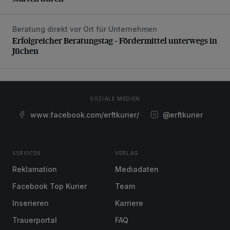
Beratung direkt vor Ort für Unternehmen
Erfolgreicher Beratungstag – Fördermittel unterwegs in Jü
Erfolgreicher Beratungstag – Fördermittel unterwegs in
Jüchen
SOZIALE MEDIEN
www.facebook.com/erftkurier/
@erftkurier
SERVICES
VERLAG
Reklamation
Mediadaten
Facebook Top Kurier
Team
Inserieren
Karriere
Trauerportal
FAQ