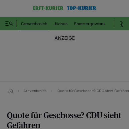
Grevenbroich
Jüchen
Sommergewinnspiel
Romm
Grevenbroich
Quote für Geschosse? CDU sieht Gefahre
Quote für Geschosse? CDU sieht
Gefahren