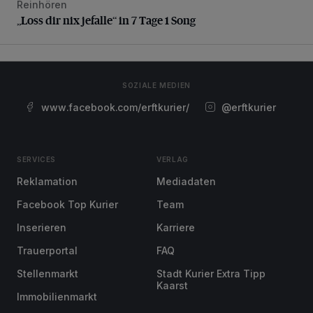
Reinhören
„Loss dir nix jefalle“ in 7 Tage 1 Song
„Loss dir nix jefalle“ in 7 Tage 1 Song
SOZIALE MEDIEN
www.facebook.com/erftkurier/
@erftkurier
SERVICES
VERLAG
Reklamation
Mediadaten
Facebook Top Kurier
Team
Inserieren
Karriere
Trauerportal
FAQ
Stellenmarkt
Stadt Kurier Extra Tipp
Kaarst
Immobilienmarkt