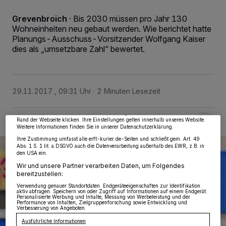
Grevenbroich
·
Bis 2030 müssen pro Jahr 130
Wohneinheiten neu gebaut werden. Wie berichtet hatte
Planungs-Ausschuss-Vorsitzender Wolfgang Kaiser
dies als „umsetzbare Zahl“ bewertet.
Wir und unsere
218
-Partner speichern und greifen auf personenbezogene Daten
wie Browserdaten oder eindeutige Kennungen auf Ihrem Gerät zu. Durch Auswahl
von OK aktivieren Sie Tracking-Technologien für die unter „Wir und unsere
Partner verarbeiten Daten, um Ihnen Dienste bereitzustellen“ aufgeführten
29.11.2017 , 09:31 Uhr
2 Minuten Lesezeit
Zwecke. Wenn Tracker deaktiviert sind, sind manche Inhalte und Anzeigen
möglicherweise nicht mehr so relevant für Sie. Sie können dieses Menü jederzeit
wieder aufrufen, um Ihre Einstellungen zu ändern oder Ihre Einwilligung zu
widerrufen, indem Sie auf den Link Einstellungen oder Ablehnen am unteren
Rand der Webseite klicken. Ihre Einstellungen gelten innerhalb unseres Website.
Weitere Informationen finden Sie in unserer Datenschutzerklärung.
Ihre Zustimmung umfasst alle erft-kurier.de-Seiten und schließt gem. Art. 49
Abs. 1 S. 1 lit. a DSGVO auch die Datenverarbeitung außerhalb des EWR, z.B. in
den USA ein.
Wir und unsere Partner verarbeiten Daten, um Folgendes
bereitzustellen:
Verwendung genauer Standortdaten. Endgeräteeigenschaften zur Identifikation
aktiv abfragen. Speichern von oder Zugriff auf Informationen auf einem Endgerät.
Personalisierte Werbung und Inhalte, Messung von Werbeleistung und der
Performance von Inhalten, Zielgruppenforschung sowie Entwicklung und
Verbesserung von Angeboten.
Ausführliche Informationen