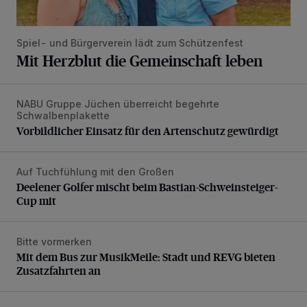
Spiel- und Bürgerverein lädt zum Schützenfest
Mit Herzblut die Gemeinschaft leben
NABU Gruppe Jüchen überreicht begehrte
Vorbildlicher Einsatz für den Artenschutz gewürdigt
Schwalbenplakette
Vorbildlicher Einsatz für den Artenschutz gewürdigt
Auf Tuchfühlung mit den Großen
Deelener Golfer mischt beim Bastian-Schweinsteiger-Cup 
Deelener Golfer mischt beim Bastian-Schweinsteiger-
Cup mit
Bitte vormerken
Mit dem Bus zur MusikMeile: Stadt und REVG bieten Zusat
Mit dem Bus zur MusikMeile: Stadt und REVG bieten
Zusatzfahrten an