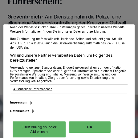
Führerschein!
von OK aktivieren Sie Tracking-Technologien für die unter „Wir und unsere
Partner verarbeiten Daten, um Ihnen Dienste bereitzustellen“ aufgeführten
Zwecke. Wenn Tracker deaktiviert sind, sind manche Inhalte und Anzeigen
möglicherweise nicht mehr so relevant für Sie. Sie können dieses Menü jederzeit
Grevenbroich
·
Am Dienstag nahm die Polizei eine
wieder aufrufen, um Ihre Einstellungen zu ändern oder Ihre Einwilligung zu
allgemeine Verkehrskontrolle an der Kreuzung Ostwall
widerrufen, indem Sie auf den Link Einstellungen oder Ablehnen am unteren
Rand der Webseite klicken. Ihre Einstellungen gelten innerhalb unseres Website.
und Parkstraße in Grevenbroich vor. Dabei wurde
Weitere Informationen finden Sie in unserer Datenschutzerklärung.
gegen 21.30 Uhr das Fahrzeug eines 59-jähirgen
Ihre Zustimmung umfasst alle erft-kurier.de-Seiten und schließt gem. Art. 49
Polen kontrolliert.
Abs. 1 S. 1 lit. a DSGVO auch die Datenverarbeitung außerhalb des EWR, z.B. in
den USA ein.
Wir und unsere Partner verarbeiten Daten, um Folgendes
bereitzustellen:
11.06.2025 , 10:15 Uhr
Eine Minute Lesezeit
Verwendung genauer Standortdaten. Endgeräteeigenschaften zur Identifikation
aktiv abfragen. Speichern von oder Zugriff auf Informationen auf einem Endgerät.
Personalisierte Werbung und Inhalte, Messung von Werbeleistung und der
Performance von Inhalten, Zielgruppenforschung sowie Entwicklung und
Verbesserung von Angeboten.
Ausführliche Informationen
Impressum
Datenschutz
Einstellungen oder
OK
Ablehnen