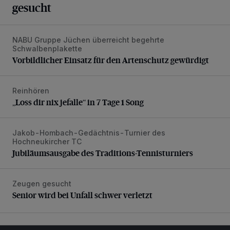
gesucht
NABU Gruppe Jüchen überreicht begehrte
Vorbildlicher Einsatz für den Artenschutz gewürdigt
Schwalbenplakette
Vorbildlicher Einsatz für den Artenschutz gewürdigt
Reinhören
„Loss dir nix jefalle“ in 7 Tage 1 Song
„Loss dir nix jefalle“ in 7 Tage 1 Song
Jakob-Hombach-Gedächtnis-Turnier des
Jubiläumsausgabe des Traditions-Tennisturniers
Hochneukircher TC
Jubiläumsausgabe des Traditions-Tennisturniers
Zeugen gesucht
Senior wird bei Unfall schwer verletzt
Senior wird bei Unfall schwer verletzt