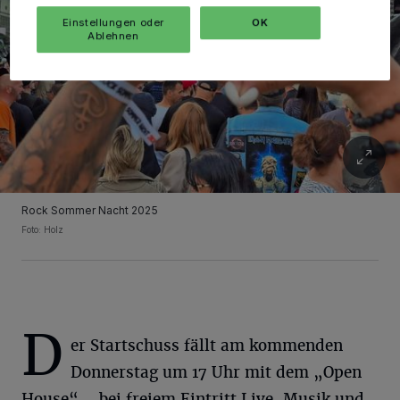
Einstellungen oder
OK
Ablehnen
Rock Sommer Nacht 2025
Foto: Holz
D
er Startschuss fällt am kommenden
Donnerstag um 17 Uhr mit dem „Open
House“ – bei freiem Eintritt Live-Musik und