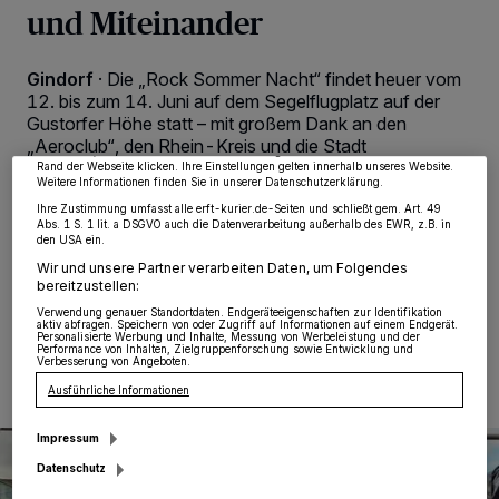
und Miteinander
Wir und unsere
218
-Partner speichern und greifen auf personenbezogene Daten
wie Browserdaten oder eindeutige Kennungen auf Ihrem Gerät zu. Durch Auswahl
von OK aktivieren Sie Tracking-Technologien für die unter „Wir und unsere
Gindorf
·
Die „Rock Sommer Nacht“ findet heuer vom
Partner verarbeiten Daten, um Ihnen Dienste bereitzustellen“ aufgeführten
12. bis zum 14. Juni auf dem Segelflugplatz auf der
Zwecke. Wenn Tracker deaktiviert sind, sind manche Inhalte und Anzeigen
Gustorfer Höhe statt – mit großem Dank an den
möglicherweise nicht mehr so relevant für Sie. Sie können dieses Menü jederzeit
wieder aufrufen, um Ihre Einstellungen zu ändern oder Ihre Einwilligung zu
„Aeroclub“, den Rhein-Kreis und die Stadt
widerrufen, indem Sie auf den Link Einstellungen oder Ablehnen am unteren
Grevenbroich. „Wir mussten ein paar Hürden
Rand der Webseite klicken. Ihre Einstellungen gelten innerhalb unseres Website.
Weitere Informationen finden Sie in unserer Datenschutzerklärung.
überwinden, aber jetzt steht einer langfristigen
Zusammenarbeit nichts mehr im Wege“, freut sich
Ihre Zustimmung umfasst alle erft-kurier.de-Seiten und schließt gem. Art. 49
Abs. 1 S. 1 lit. a DSGVO auch die Datenverarbeitung außerhalb des EWR, z.B. in
Initiator Hans Holz.
den USA ein.
Wir und unsere Partner verarbeiten Daten, um Folgendes
bereitzustellen:
Verwendung genauer Standortdaten. Endgeräteeigenschaften zur Identifikation
09.06.2025 , 00:45 Uhr
Eine Minute Lesezeit
aktiv abfragen. Speichern von oder Zugriff auf Informationen auf einem Endgerät.
Personalisierte Werbung und Inhalte, Messung von Werbeleistung und der
Performance von Inhalten, Zielgruppenforschung sowie Entwicklung und
Verbesserung von Angeboten.
Ausführliche Informationen
Impressum
Datenschutz