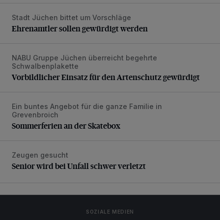
Stadt Jüchen bittet um Vorschläge
Ehrenamtler sollen gewürdigt werden
Ehrenamtler sollen gewürdigt werden
NABU Gruppe Jüchen überreicht begehrte
Vorbildlicher Einsatz für den Artenschutz gewürdigt
Schwalbenplakette
Vorbildlicher Einsatz für den Artenschutz gewürdigt
Ein buntes Angebot für die ganze Familie in
Sommerferien an der Skatebox
Grevenbroich
Sommerferien an der Skatebox
Zeugen gesucht
Senior wird bei Unfall schwer verletzt
Senior wird bei Unfall schwer verletzt
SOZIALE MEDIEN