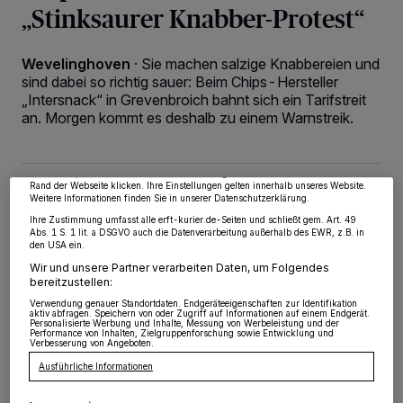
„Stinksaurer Knabber-Protest“
Wevelinghoven
·
Sie machen salzige Knabbereien und
sind dabei so richtig sauer: Beim Chips-Hersteller
Wir und unsere
218
-Partner speichern und greifen auf personenbezogene Daten
„Intersnack“ in Grevenbroich bahnt sich ein Tarifstreit
wie Browserdaten oder eindeutige Kennungen auf Ihrem Gerät zu. Durch Auswahl
von OK aktivieren Sie Tracking-Technologien für die unter „Wir und unsere
an. Morgen kommt es deshalb zu einem Warnstreik.
Partner verarbeiten Daten, um Ihnen Dienste bereitzustellen“ aufgeführten
Zwecke. Wenn Tracker deaktiviert sind, sind manche Inhalte und Anzeigen
möglicherweise nicht mehr so relevant für Sie. Sie können dieses Menü jederzeit
wieder aufrufen, um Ihre Einstellungen zu ändern oder Ihre Einwilligung zu
widerrufen, indem Sie auf den Link Einstellungen oder Ablehnen am unteren
Rand der Webseite klicken. Ihre Einstellungen gelten innerhalb unseres Website.
11.08.2024 , 19:58 Uhr
2 Minuten Lesezeit
Weitere Informationen finden Sie in unserer Datenschutzerklärung.
Ihre Zustimmung umfasst alle erft-kurier.de-Seiten und schließt gem. Art. 49
Abs. 1 S. 1 lit. a DSGVO auch die Datenverarbeitung außerhalb des EWR, z.B. in
den USA ein.
Wir und unsere Partner verarbeiten Daten, um Folgendes
bereitzustellen:
Verwendung genauer Standortdaten. Endgeräteeigenschaften zur Identifikation
aktiv abfragen. Speichern von oder Zugriff auf Informationen auf einem Endgerät.
Personalisierte Werbung und Inhalte, Messung von Werbeleistung und der
Performance von Inhalten, Zielgruppenforschung sowie Entwicklung und
D
Verbesserung von Angeboten.
as kündigt die Gewerkschaft Nahrung-
Ausführliche Informationen
Genuss-Gaststätten (NGG) an. Die