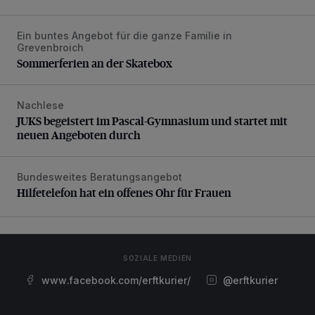
Ein buntes Angebot für die ganze Familie in
Sommerferien an der Skatebox
Grevenbroich
Sommerferien an der Skatebox
Nachlese
JUKS begeistert im Pascal-Gymnasium und startet mit ne
JUKS begeistert im Pascal-Gymnasium und startet mit
neuen Angeboten durch
Bundesweites Beratungsangebot
Hilfetelefon hat ein offenes Ohr für Frauen
Hilfetelefon hat ein offenes Ohr für Frauen
SOZIALE MEDIEN
www.facebook.com/erftkurier/
@erftkurier