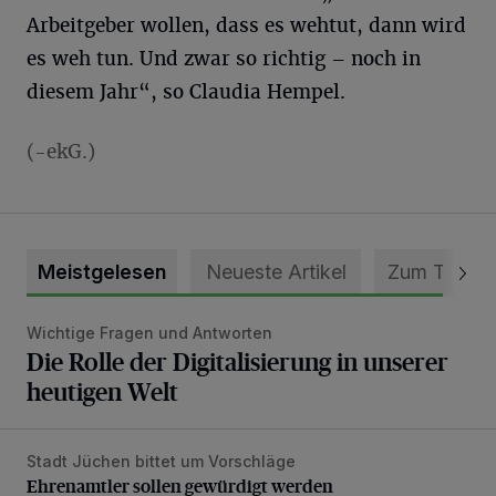
Arbeitgeber wollen, dass es wehtut, dann wird
es weh tun. Und zwar so richtig – noch in
diesem Jahr“, so Claudia Hempel.
(-ekG.)
Meistgelesen
Neueste Artikel
Zum Thema
Wichtige Fragen und Antworten
Die Rolle der Digitalisierung in unserer heutigen Welt
Die Rolle der Digitalisierung in unserer
heutigen Welt
Stadt Jüchen bittet um Vorschläge
Ehrenamtler sollen gewürdigt werden
Ehrenamtler sollen gewürdigt werden