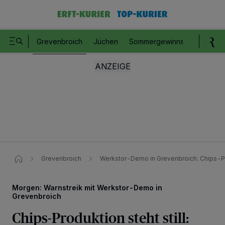
Grevenbroich
Jüchen
Sommergewinnspiel
Romm
Grevenbroich
Werkstor-Demo in Grevenbroich: Chips-Prod
Morgen: Warnstreik mit Werkstor-Demo in
Grevenbroich
Chips-Produktion steht still: