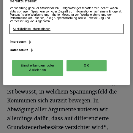
bereitzustellen:
Städten und Gemeinden die Möglichkeit
Verwendung genauer Standortdaten. Endgeräteeigenschaften zur Identifikation
aktiv abfragen. Speichern von oder Zugriff auf Informationen auf einem Endgerät.
eingeräumt, künftig unterschiedliche
Personalisierte Werbung und Inhalte, Messung von Werbeleistung und der
Performance von Inhalten, Zielgruppenforschung sowie Entwicklung und
Hebesätze für Wohn- und Nicht-
Verbesserung von Angeboten.
Ausführliche Informationen
Wohngrundstücke zu erheben.
Impressum
Somit sollen Wohngebäude nicht zu stark
Datenschutz
belastet werden. Insgesamt sollen die
Hebesätze so gestaltet werden, dass die
Einstellungen oder
OK
Ablehnen
Einnahmen jeder Kommune im Vergleich zur
Zeit vor der Reform unverändert bleiben. „Uns
ist bewusst, in welchem Spannungsfeld die
Kommunen sich zurzeit bewegen. In
Abwägung aller Argumente votieren wir
allerdings dafür, dass auf differenzierte
Grundsteuerhebesätze verzichtet wird“,