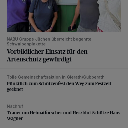
NABU Gruppe Jüchen überreicht begehrte
Schwalbenplakette
Vorbildlicher Einsatz für den
Artenschutz gewürdigt
Tolle Gemeinschaftsaktion in Gierath/Gubberath
Pünktlich zum Schützenfest den Weg zum Festzelt geebne
Pünktlich zum Schützenfest den Weg zum Festzelt
geebnet
Nachruf
Trauer um Heimatforscher und Herzblut-Schütze Hans W
Trauer um Heimatforscher und Herzblut-Schütze Hans
Wagner