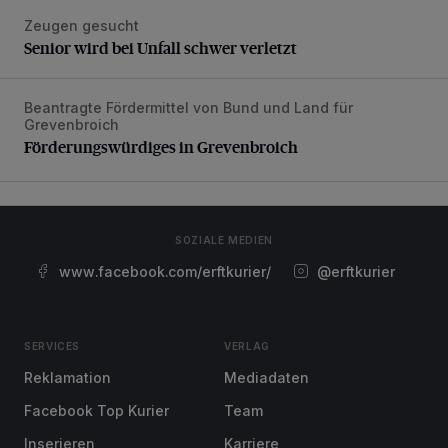
Zeugen gesucht
Senior wird bei Unfall schwer verletzt
Senior wird bei Unfall schwer verletzt
Beantragte Fördermittel von Bund und Land für
Förderungswürdiges in Grevenbroich
Grevenbroich
Förderungswürdiges in Grevenbroich
SOZIALE MEDIEN
www.facebook.com/erftkurier/
@erftkurier
SERVICES
VERLAG
Reklamation
Mediadaten
Facebook Top Kurier
Team
Inserieren
Karriere