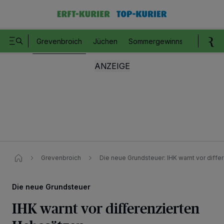
Grevenbroich
Jüchen
Sommergewinnspiel
Romm
Grevenbroich
Die neue Grundsteuer: IHK warnt vor diff
Die neue Grundsteuer
IHK warnt vor differenzierten